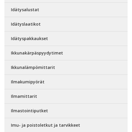
Idätysalustat
Idätyslaatikot
Idätyspakkaukset
Ikkunakärpäspyydytimet
Ikkunalämpömittarit
Ilmakumipyörät
Ilmamittarit
Ilmastointiputket
Imu- ja poistoletkut ja tarvikkeet