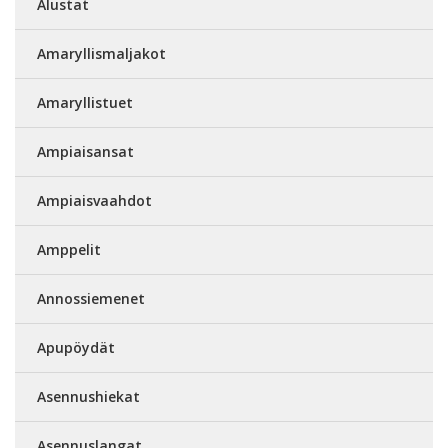
Alustat
Amaryllismaljakot
Amaryllistuet
Ampiaisansat
Ampiaisvaahdot
Amppelit
Annossiemenet
Apupöydät
Asennushiekat
Asennuslangat