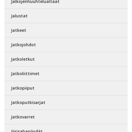
Jalkojenhuuhtelualtaat
Jalustat
Jatkeet
Jatkojohdot
Jatkoletkut
Jatkoliittimet
Jatkopiiput
Jatkoputkisarjat
Jatkovarret
Jiirisahapöydät