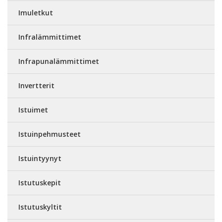
Imuletkut
Infralämmittimet
Infrapunalämmittimet
Invertterit
Istuimet
Istuinpehmusteet
Istuintyynyt
Istutuskepit
Istutuskyltit