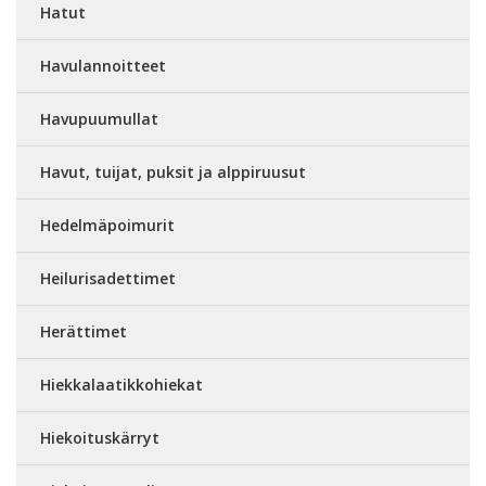
Hatut
Havulannoitteet
Havupuumullat
Havut, tuijat, puksit ja alppiruusut
Hedelmäpoimurit
Heilurisadettimet
Herättimet
Hiekkalaatikkohiekat
Hiekoituskärryt