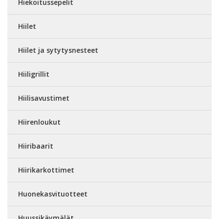
Hiekoitussepelit
Hiilet
Hiilet ja sytytysnesteet
Hiiligrillit
Hiilisavustimet
Hiirenloukut
Hiiribaarit
Hiirikarkottimet
Huonekasvituotteet
Huussikäymälät