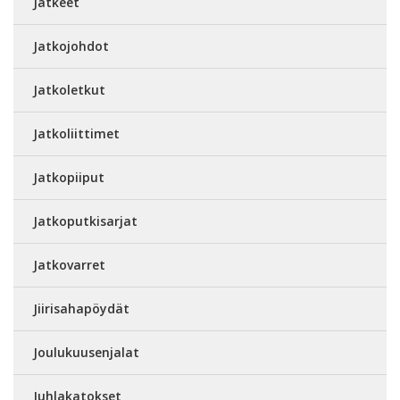
Jatkeet
Jatkojohdot
Jatkoletkut
Jatkoliittimet
Jatkopiiput
Jatkoputkisarjat
Jatkovarret
Jiirisahapöydät
Joulukuusenjalat
Juhlakatokset