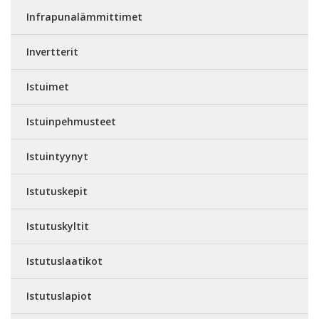
Infrapunalämmittimet
Invertterit
Istuimet
Istuinpehmusteet
Istuintyynyt
Istutuskepit
Istutuskyltit
Istutuslaatikot
Istutuslapiot