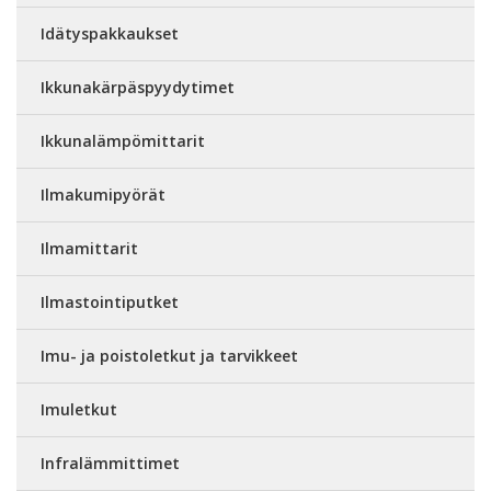
Idätyspakkaukset
Ikkunakärpäspyydytimet
Ikkunalämpömittarit
Ilmakumipyörät
Ilmamittarit
Ilmastointiputket
Imu- ja poistoletkut ja tarvikkeet
Imuletkut
Infralämmittimet