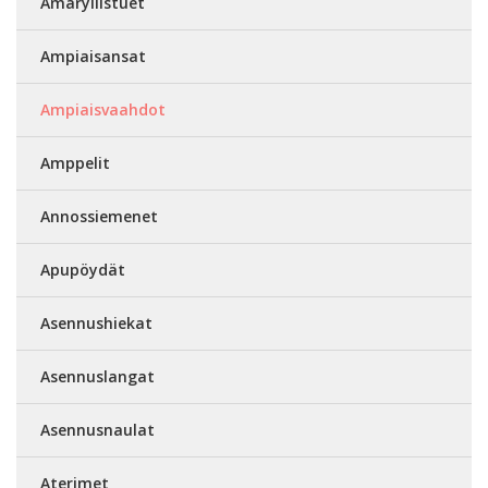
Amaryllistuet
Ampiaisansat
Ampiaisvaahdot
Amppelit
Annossiemenet
Apupöydät
Asennushiekat
Asennuslangat
Asennusnaulat
Aterimet