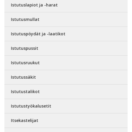
Istutuslapiot ja -harat
Istutusmullat
Istutuspöydät ja -laatikot
Istutuspussit
Istutusruukut
Istutussäkit
Istutustalikot
Istutustyökalusetit
Itsekastelijat