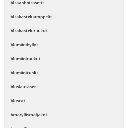
Altaanhoitosetit
Altakasteluamppelit
Altakasteluruukut
Alumiinihyllyt
Alumiiniruukut
Alumiinituolit
Aluslautaset
Alustat
Amaryllismaljakot