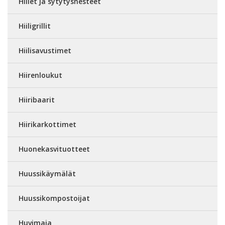
Hiilet ja sytytysnesteet
Hiiligrillit
Hiilisavustimet
Hiirenloukut
Hiiribaarit
Hiirikarkottimet
Huonekasvituotteet
Huussikäymälät
Huussikompostoijat
Huvimaja