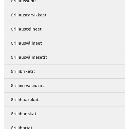
Grillaussudit
Grillaustarvikkeet
Grillaustelineet
Grillausvälineet
Grillausvälinesetit
Grillibriketit
Grillien varaosat
Grillihaarukat
Grillihanskat
Grilliharjat