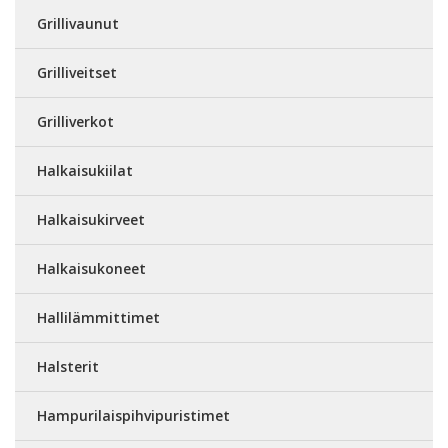
Grillivaunut
Grilliveitset
Grilliverkot
Halkaisukiilat
Halkaisukirveet
Halkaisukoneet
Hallilämmittimet
Halsterit
Hampurilaispihvipuristimet