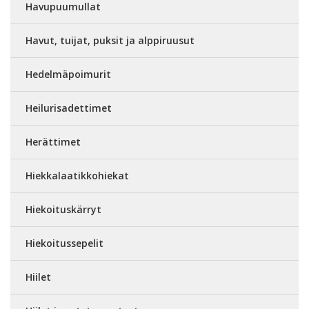
Havupuumullat
Havut, tuijat, puksit ja alppiruusut
Hedelmäpoimurit
Heilurisadettimet
Herättimet
Hiekkalaatikkohiekat
Hiekoituskärryt
Hiekoitussepelit
Hiilet