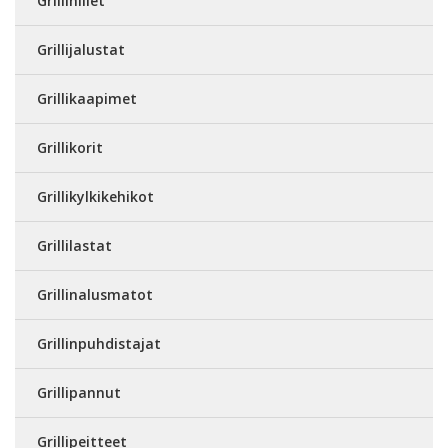
Grillihiilet
Grillijalustat
Grillikaapimet
Grillikorit
Grillikylkikehikot
Grillilastat
Grillinalusmatot
Grillinpuhdistajat
Grillipannut
Grillipeitteet