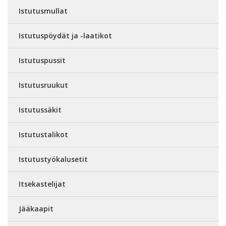
Istutusmullat
Istutuspöydät ja -laatikot
Istutuspussit
Istutusruukut
Istutussäkit
Istutustalikot
Istutustyökalusetit
Itsekastelijat
Jääkaapit