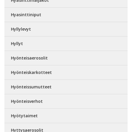
Hyasinttimaljakot
Hyasinttiniput
Hyllylevyt
Hyllyt
Hyönteisaerosolit
Hyönteiskarkotteet
Hyönteissumutteet
Hyönteisverhot
Hyötytaimet
Hyttysaerosolit