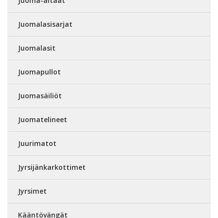
Juoma-altaat
Juomalasisarjat
Juomalasit
Juomapullot
Juomasäiliöt
Juomatelineet
Juurimatot
Jyrsijänkarkottimet
Jyrsimet
Kääntövängät