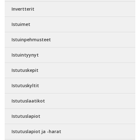
Invertterit
Istuimet
Istuinpehmusteet
Istuintyynyt
Istutuskepit
Istutuskyltit
Istutuslaatikot
Istutuslapiot
Istutuslapiot ja -harat