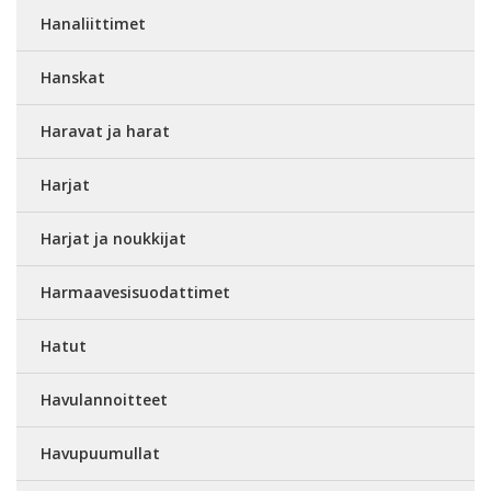
Hanaliittimet
Hanskat
Haravat ja harat
Harjat
Harjat ja noukkijat
Harmaavesisuodattimet
Hatut
Havulannoitteet
Havupuumullat