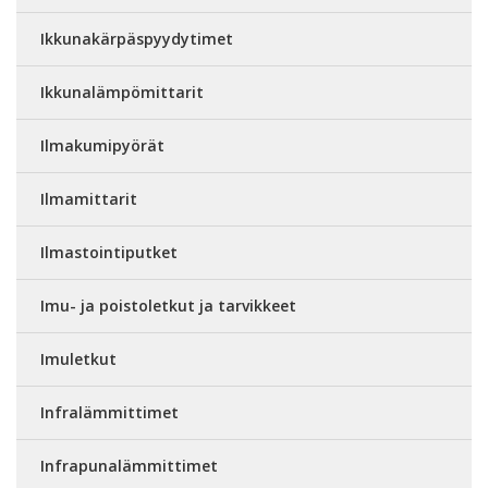
Ikkunakärpäspyydytimet
Ikkunalämpömittarit
Ilmakumipyörät
Ilmamittarit
Ilmastointiputket
Imu- ja poistoletkut ja tarvikkeet
Imuletkut
Infralämmittimet
Infrapunalämmittimet