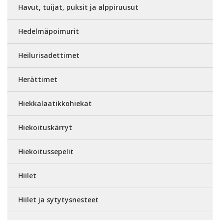
Havut, tuijat, puksit ja alppiruusut
Hedelmäpoimurit
Heilurisadettimet
Herättimet
Hiekkalaatikkohiekat
Hiekoituskärryt
Hiekoitussepelit
Hiilet
Hiilet ja sytytysnesteet