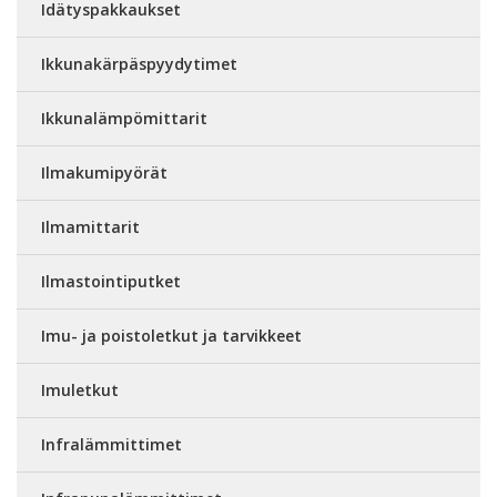
Idätyspakkaukset
Ikkunakärpäspyydytimet
Ikkunalämpömittarit
Ilmakumipyörät
Ilmamittarit
Ilmastointiputket
Imu- ja poistoletkut ja tarvikkeet
Imuletkut
Infralämmittimet