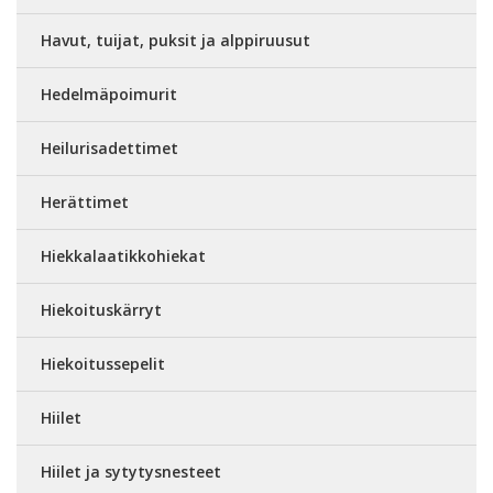
Havut, tuijat, puksit ja alppiruusut
Hedelmäpoimurit
Heilurisadettimet
Herättimet
Hiekkalaatikkohiekat
Hiekoituskärryt
Hiekoitussepelit
Hiilet
Hiilet ja sytytysnesteet