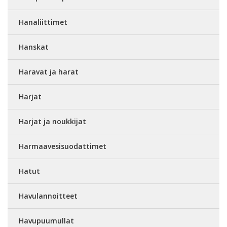
Hanaliittimet
Hanskat
Haravat ja harat
Harjat
Harjat ja noukkijat
Harmaavesisuodattimet
Hatut
Havulannoitteet
Havupuumullat