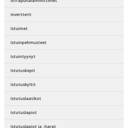
Infrapunalämmittimet
Invertterit
Istuimet
Istuinpehmusteet
Istuintyynyt
Istutuskepit
Istutuskyltit
Istutuslaatikot
Istutuslapiot
Istutuslapiot ja -harat