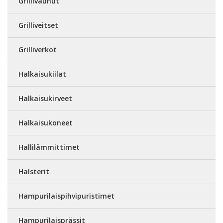
Grillivaunut
Grilliveitset
Grilliverkot
Halkaisukiilat
Halkaisukirveet
Halkaisukoneet
Hallilämmittimet
Halsterit
Hampurilaispihvipuristimet
Hampurilaisprässit