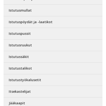
Istutusmullat
Istutuspöydät ja -laatikot
Istutuspussit
Istutusruukut
Istutussäkit
Istutustalikot
Istutustyökalusetit
Itsekastelijat
Jääkaapit