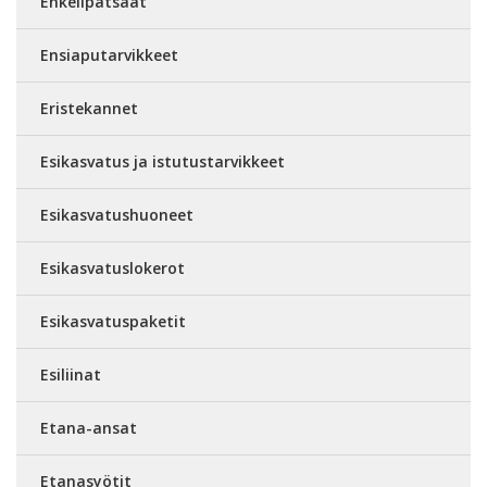
Enkelipatsaat
Ensiaputarvikkeet
Eristekannet
Esikasvatus ja istutustarvikkeet
Esikasvatushuoneet
Esikasvatuslokerot
Esikasvatuspaketit
Esiliinat
Etana-ansat
Etanasyötit