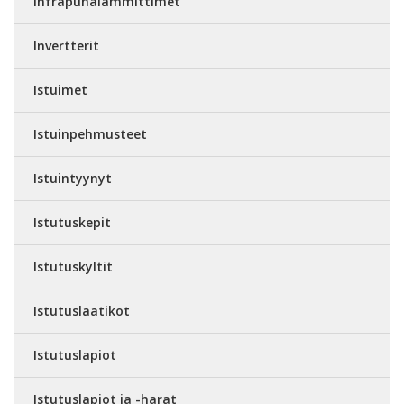
Infrapunalämmittimet
Invertterit
Istuimet
Istuinpehmusteet
Istuintyynyt
Istutuskepit
Istutuskyltit
Istutuslaatikot
Istutuslapiot
Istutuslapiot ja -harat