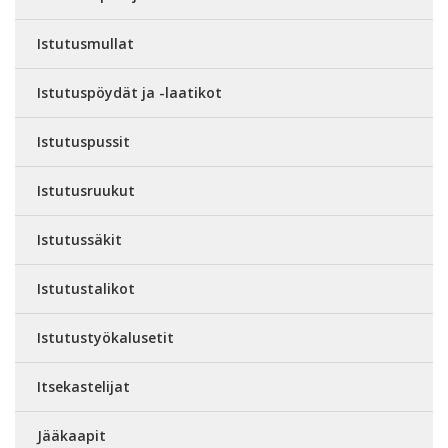
Istutusmullat
Istutuspöydät ja -laatikot
Istutuspussit
Istutusruukut
Istutussäkit
Istutustalikot
Istutustyökalusetit
Itsekastelijat
Jääkaapit