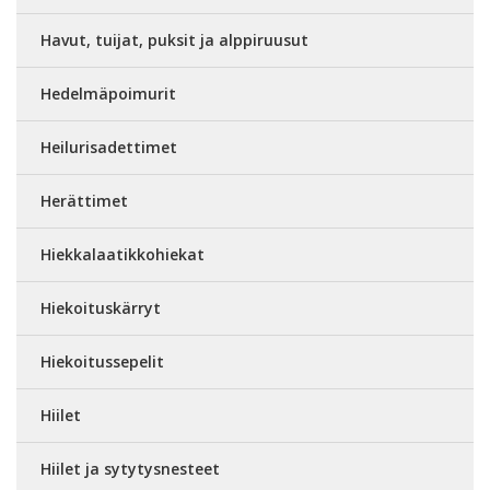
Havut, tuijat, puksit ja alppiruusut
Hedelmäpoimurit
Heilurisadettimet
Herättimet
Hiekkalaatikkohiekat
Hiekoituskärryt
Hiekoitussepelit
Hiilet
Hiilet ja sytytysnesteet