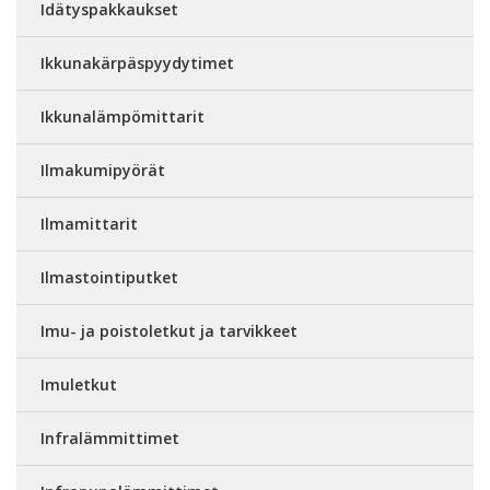
Idätyspakkaukset
Ikkunakärpäspyydytimet
Ikkunalämpömittarit
Ilmakumipyörät
Ilmamittarit
Ilmastointiputket
Imu- ja poistoletkut ja tarvikkeet
Imuletkut
Infralämmittimet