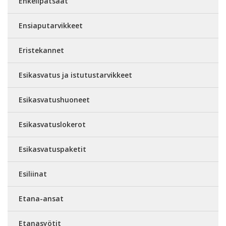
Enkelipatsaat
Ensiaputarvikkeet
Eristekannet
Esikasvatus ja istutustarvikkeet
Esikasvatushuoneet
Esikasvatuslokerot
Esikasvatuspaketit
Esiliinat
Etana-ansat
Etanasyötit