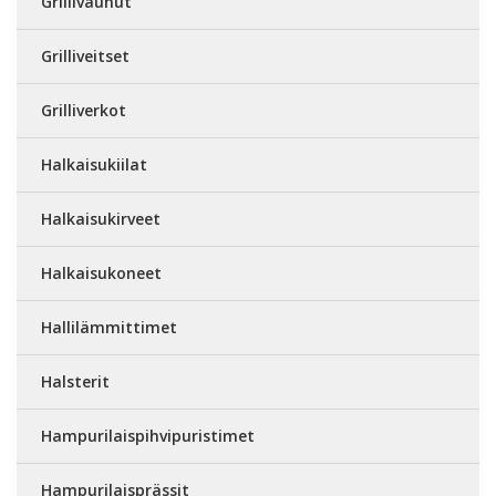
Grillivaunut
Grilliveitset
Grilliverkot
Halkaisukiilat
Halkaisukirveet
Halkaisukoneet
Hallilämmittimet
Halsterit
Hampurilaispihvipuristimet
Hampurilaisprässit