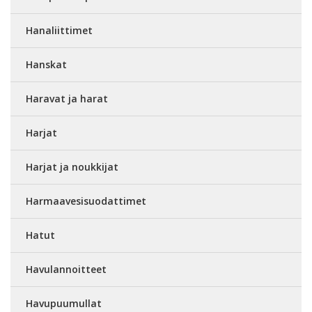
Hanaliittimet
Hanskat
Haravat ja harat
Harjat
Harjat ja noukkijat
Harmaavesisuodattimet
Hatut
Havulannoitteet
Havupuumullat