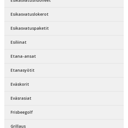
Esikasvatushuoneet
Esikasvatuslokerot
Esikasvatuspaketit
Esiliinat
Etana-ansat
Etanasyötit
Eväskorit
Eväsrasiat
Frisbeegolf
Grillaus