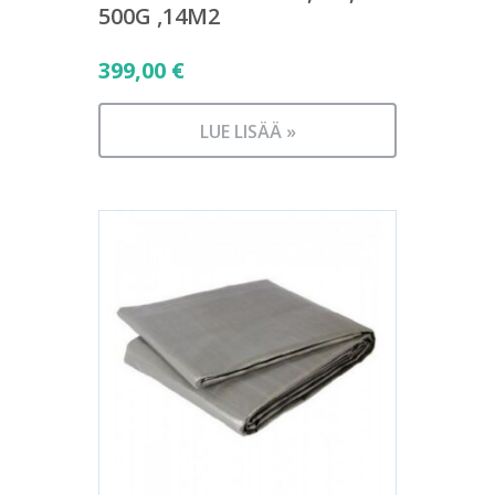
500G ,14M2
399,00
€
LUE LISÄÄ »