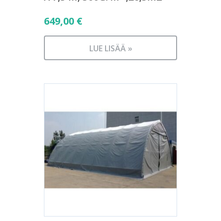
649,00
€
LUE LISÄÄ »