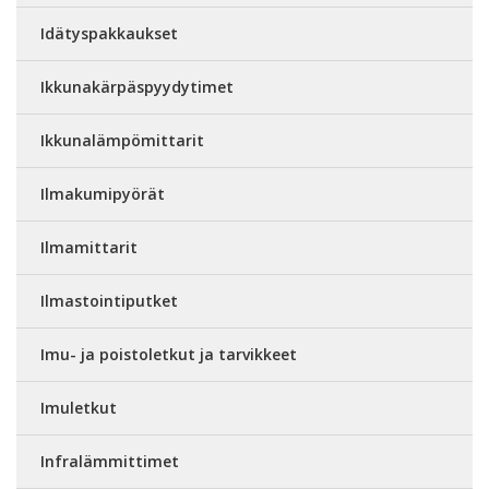
Idätyspakkaukset
Ikkunakärpäspyydytimet
Ikkunalämpömittarit
Ilmakumipyörät
Ilmamittarit
Ilmastointiputket
Imu- ja poistoletkut ja tarvikkeet
Imuletkut
Infralämmittimet