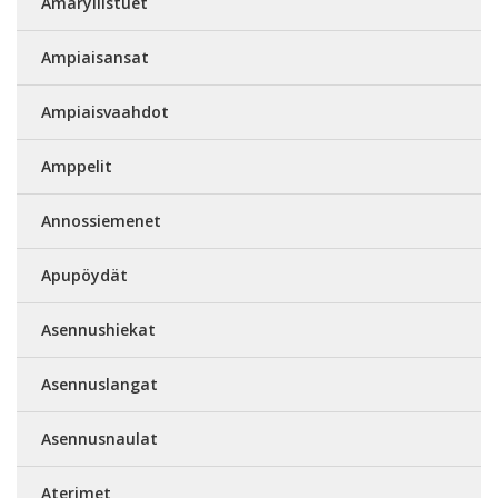
Amaryllistuet
Ampiaisansat
Ampiaisvaahdot
Amppelit
Annossiemenet
Apupöydät
Asennushiekat
Asennuslangat
Asennusnaulat
Aterimet