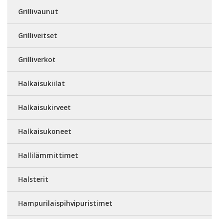
Grillivaunut
Grilliveitset
Grilliverkot
Halkaisukiilat
Halkaisukirveet
Halkaisukoneet
Hallilämmittimet
Halsterit
Hampurilaispihvipuristimet