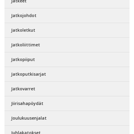
Jatkeet
Jatkojohdot
Jatkoletkut
Jatkoliittimet
Jatkopiiput
Jatkoputkisarjat
Jatkovarret
Jiirisahapöydät
Joulukuusenjalat
Juhlakatokset