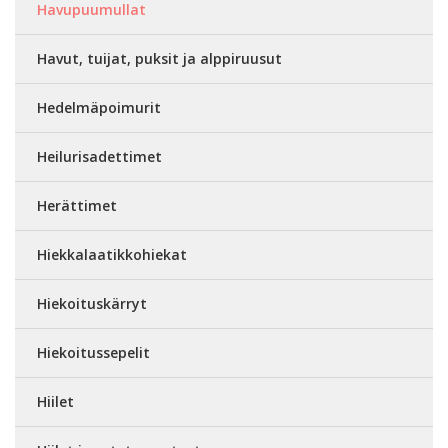
Havupuumullat
Havut, tuijat, puksit ja alppiruusut
Hedelmäpoimurit
Heilurisadettimet
Herättimet
Hiekkalaatikkohiekat
Hiekoituskärryt
Hiekoitussepelit
Hiilet