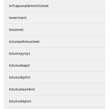
Infrapunalämmittimet
Invertterit
Istuimet
Istuinpehmusteet
Istuintyynyt
Istutuskepit
Istutuskyltit
Istutuslaatikot
Istutuslapiot