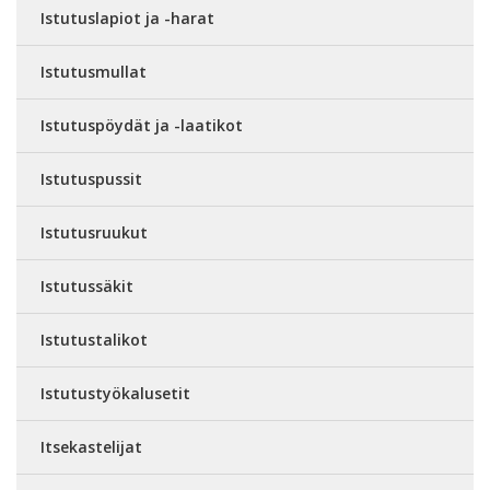
Istutuslapiot ja -harat
Istutusmullat
Istutuspöydät ja -laatikot
Istutuspussit
Istutusruukut
Istutussäkit
Istutustalikot
Istutustyökalusetit
Itsekastelijat