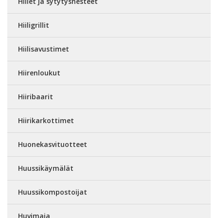
Hiilet ja sytytysnesteet
Hiiligrillit
Hiilisavustimet
Hiirenloukut
Hiiribaarit
Hiirikarkottimet
Huonekasvituotteet
Huussikäymälät
Huussikompostoijat
Huvimaja