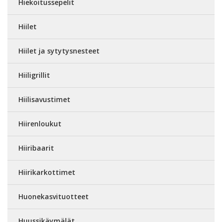
Hiekoitussepelit
Hiilet
Hiilet ja sytytysnesteet
Hiiligrillit
Hiilisavustimet
Hiirenloukut
Hiiribaarit
Hiirikarkottimet
Huonekasvituotteet
Huussikäymälät