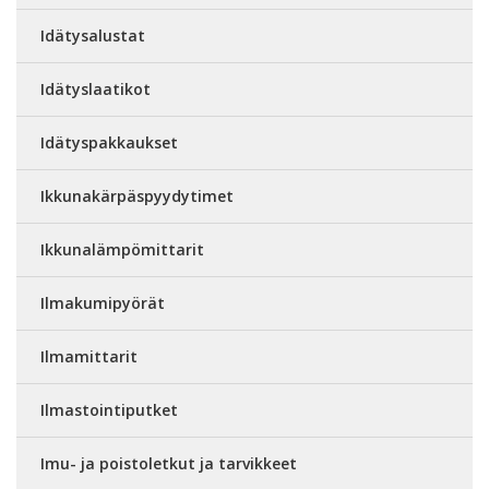
Idätysalustat
Idätyslaatikot
Idätyspakkaukset
Ikkunakärpäspyydytimet
Ikkunalämpömittarit
Ilmakumipyörät
Ilmamittarit
Ilmastointiputket
Imu- ja poistoletkut ja tarvikkeet