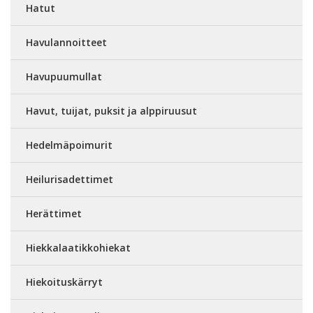
Hatut
Havulannoitteet
Havupuumullat
Havut, tuijat, puksit ja alppiruusut
Hedelmäpoimurit
Heilurisadettimet
Herättimet
Hiekkalaatikkohiekat
Hiekoituskärryt