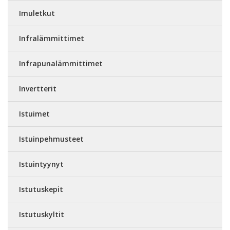
Imuletkut
Infralämmittimet
Infrapunalämmittimet
Invertterit
Istuimet
Istuinpehmusteet
Istuintyynyt
Istutuskepit
Istutuskyltit