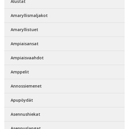
Alustat
Amaryllismaljakot
Amaryllistuet
Ampiaisansat
Ampiaisvaahdot
Amppelit
Annossiemenet
Apupöydät
Asennushiekat
Asennuslangat