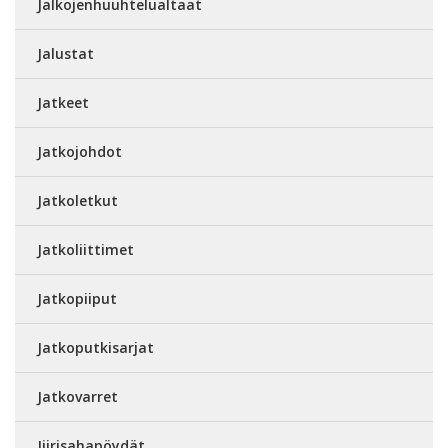
Jalkojenhuuhtelualtaat
Jalustat
Jatkeet
Jatkojohdot
Jatkoletkut
Jatkoliittimet
Jatkopiiput
Jatkoputkisarjat
Jatkovarret
Jiirisahapöydät