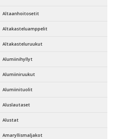
Altaanhoitosetit
Altakasteluamppelit
Altakasteluruukut
Alumiinihyllyt
Alumiiniruukut
Alumiinituolit
Aluslautaset
Alustat
Amaryllismaljakot