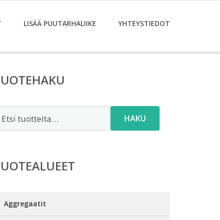
T
LISÄÄ PUUTARHALIIKE
YHTEYSTIEDOT
TUOTEHAKU
tsi:
HAKU
TUOTEALUEET
Aggregaatit