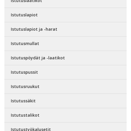
Istutuslaatikot
Istutuslapiot
Istutuslapiot ja -harat
Istutusmullat
Istutuspöydät ja -laatikot
Istutuspussit
Istutusruukut
Istutussäkit
Istutustalikot
Istutustyökalusetit