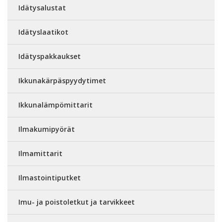
Idätysalustat
Idätyslaatikot
Idätyspakkaukset
Ikkunakärpäspyydytimet
Ikkunalämpömittarit
Ilmakumipyörät
Ilmamittarit
Ilmastointiputket
Imu- ja poistoletkut ja tarvikkeet