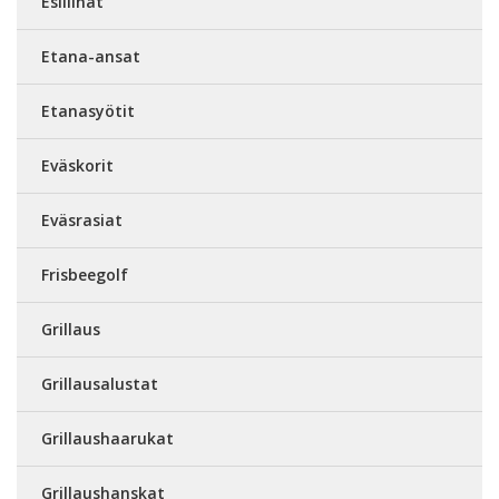
Esiliinat
Etana-ansat
Etanasyötit
Eväskorit
Eväsrasiat
Frisbeegolf
Grillaus
Grillausalustat
Grillaushaarukat
Grillaushanskat