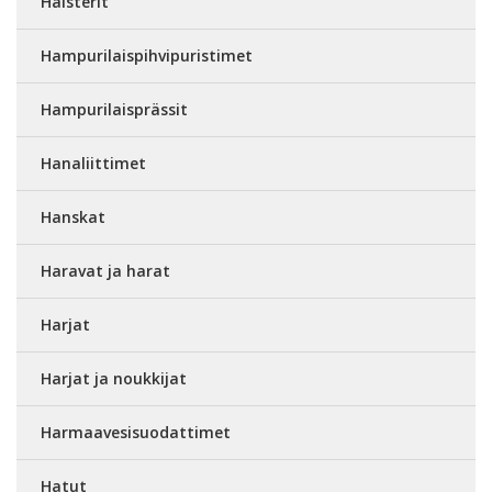
Halsterit
Hampurilaispihvipuristimet
Hampurilaisprässit
Hanaliittimet
Hanskat
Haravat ja harat
Harjat
Harjat ja noukkijat
Harmaavesisuodattimet
Hatut