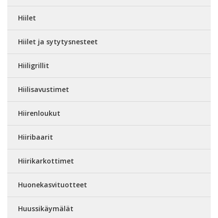
Hiilet
Hiilet ja sytytysnesteet
Hiiligrillit
Hiilisavustimet
Hiirenloukut
Hiiribaarit
Hiirikarkottimet
Huonekasvituotteet
Huussikäymälät