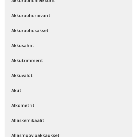
Akkuruohonleikkurit
Akkuruohoraivurit
Akkuruohosakset
Akkusahat
Akkutrimmerit
Akkuvalot
Akut
Alkometrit
Allaskemikaalit
Allasmuovipakkaukset