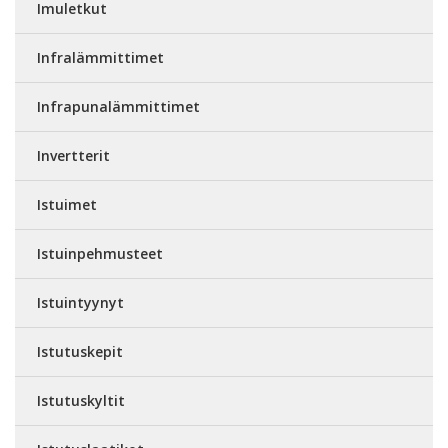
Imuletkut
Infralämmittimet
Infrapunalämmittimet
Invertterit
Istuimet
Istuinpehmusteet
Istuintyynyt
Istutuskepit
Istutuskyltit