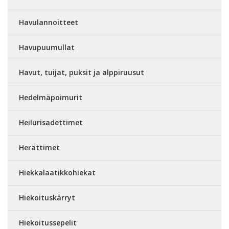
Havulannoitteet
Havupuumullat
Havut, tuijat, puksit ja alppiruusut
Hedelmäpoimurit
Heilurisadettimet
Herättimet
Hiekkalaatikkohiekat
Hiekoituskärryt
Hiekoitussepelit