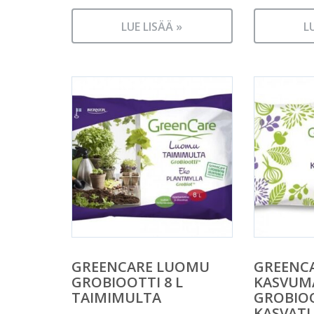
LUE LISÄÄ »
L
GREENCARE LUOMU
GREENC
GROBIOOTTI 8 L
KASVUM
TAIMIMULTA
GROBIOO
KASVATU