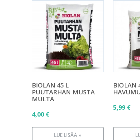
BIOLAN 45 L
BIOLAN 4
PUUTARHAN MUSTA
HAVUMU
MULTA
5,99
€
4,00
€
LUE LISÄÄ »
L