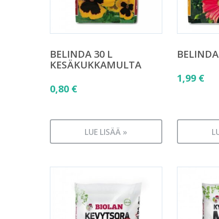
BELINDA 30 L
BELIND
KESÄKUKKAMULTA
1,99
€
0,80
€
LUE LISÄÄ »
L