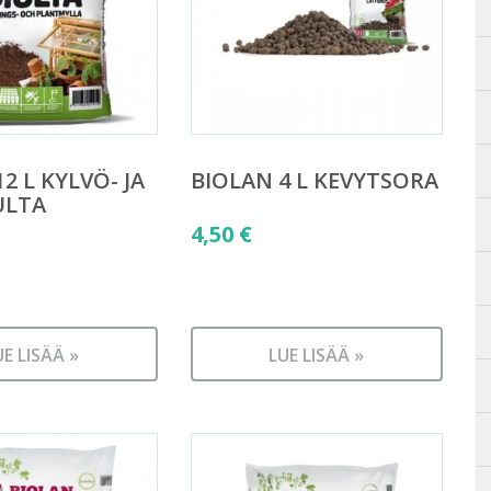
2 L KYLVÖ- JA
BIOLAN 4 L KEVYTSORA
ULTA
4,50
€
UE LISÄÄ »
LUE LISÄÄ »