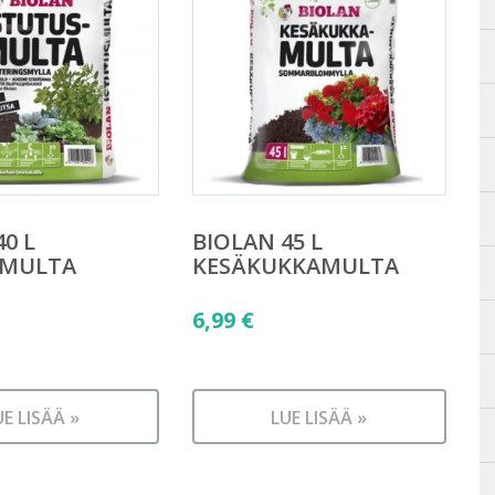
0 L
BIOLAN 45 L
SMULTA
KESÄKUKKAMULTA
6,99
€
UE LISÄÄ »
LUE LISÄÄ »