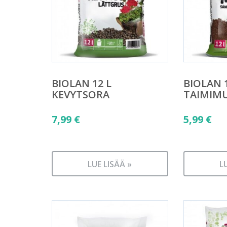
BIOLAN 12 L
BIOLAN 1
KEVYTSORA
TAIMIM
7,99
€
5,99
€
LUE LISÄÄ »
L