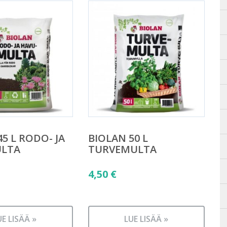
5 L RODO- JA
BIOLAN 50 L
LTA
TURVEMULTA
4,50
€
UE LISÄÄ »
LUE LISÄÄ »