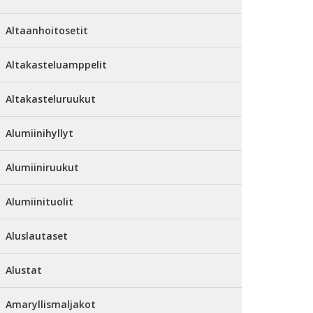
Altaanhoitosetit
Altakasteluamppelit
Altakasteluruukut
Alumiinihyllyt
Alumiiniruukut
Alumiinituolit
Aluslautaset
Alustat
Amaryllismaljakot