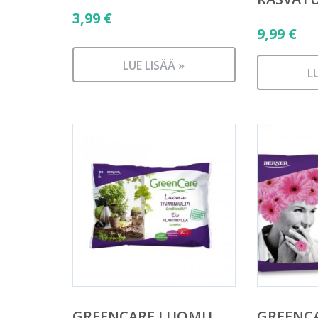
3,99
€
9,99
€
LUE LISÄÄ »
L
GREENCARE LUOMU
GREENC