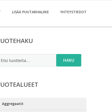
T
LISÄÄ PUUTARHALIIKE
YHTEYSTIEDOT
TUOTEHAKU
tsi:
HAKU
TUOTEALUEET
Aggregaatit