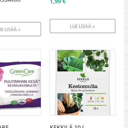
1,99
€
LUE LISÄÄ »
UE LISÄÄ »
ARE
KEKKILÄ 10 L