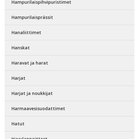
Hampurilaispihvipuristimet
Hampurilaisprässit
Hanaliittimet
Hanskat
Haravat ja harat
Harjat
Harjat ja noukkijat
Harmaavesisuodattimet
Hatut
Havulannoitteet