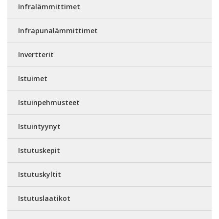
Infralämmittimet
Infrapunalämmittimet
Invertterit
Istuimet
Istuinpehmusteet
Istuintyynyt
Istutuskepit
Istutuskyltit
Istutuslaatikot