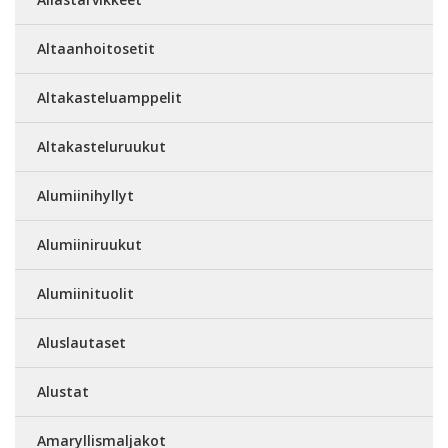
Altaanhoitosetit
Altakasteluamppelit
Altakasteluruukut
Alumiinihyllyt
Alumiiniruukut
Alumiinituolit
Aluslautaset
Alustat
Amaryllismaljakot