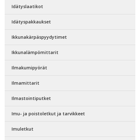
Idätyslaatikot
Idätyspakkaukset
Ikkunakärpäspyydytimet
Ikkunalämpömittarit
Ilmakumipyörät
Ilmamittarit
Ilmastointiputket
Imu- ja poistoletkut ja tarvikkeet
Imuletkut