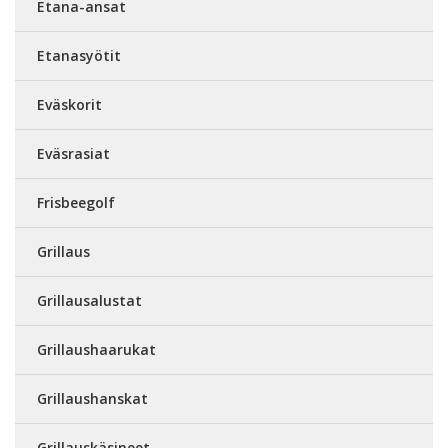
Etana-ansat
Etanasyötit
Eväskorit
Eväsrasiat
Frisbeegolf
Grillaus
Grillausalustat
Grillaushaarukat
Grillaushanskat
Grillauskäsineet