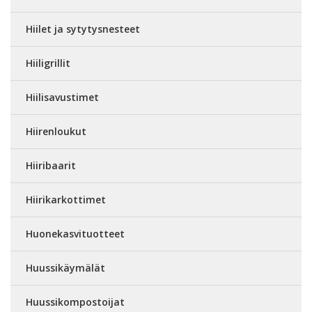
Hiilet ja sytytysnesteet
Hiiligrillit
Hiilisavustimet
Hiirenloukut
Hiiribaarit
Hiirikarkottimet
Huonekasvituotteet
Huussikäymälät
Huussikompostoijat