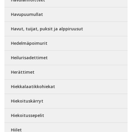
Havupuumullat
Havut, tuijat, puksit ja alppiruusut
Hedelmäpoimurit
Heilurisadettimet
Herättimet
Hiekkalaatikkohiekat
Hiekoituskärryt
Hiekoitussepelit
Hiilet