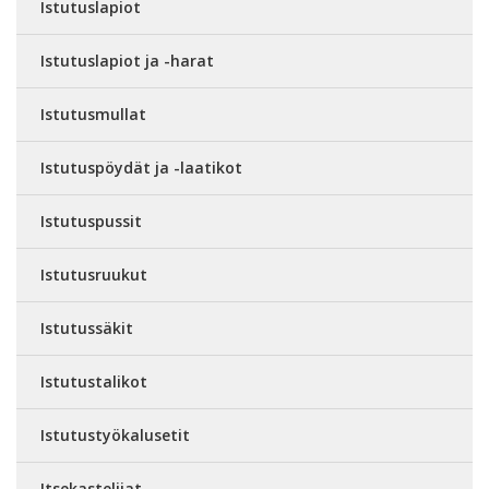
Istutuslapiot
Istutuslapiot ja -harat
Istutusmullat
Istutuspöydät ja -laatikot
Istutuspussit
Istutusruukut
Istutussäkit
Istutustalikot
Istutustyökalusetit
Itsekastelijat