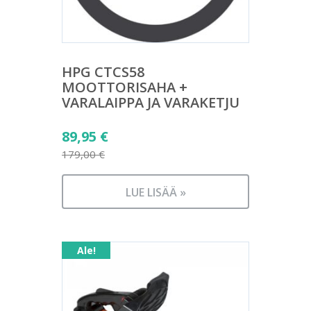
HPG CTCS58
MOOTTORISAHA +
VARALAIPPA JA VARAKETJU
Alkuperäinen
89,95
€
hinta
179,00
€
Nykyinen
oli:
hinta
179,00 €.
LUE LISÄÄ »
on:
89,95 €.
Ale!