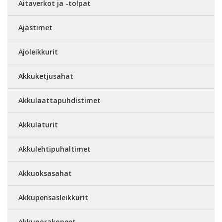
Aitaverkot ja -tolpat
Ajastimet
Ajoleikkurit
Akkuketjusahat
Akkulaattapuhdistimet
Akkulaturit
Akkulehtipuhaltimet
Akkuoksasahat
Akkupensasleikkurit
Akkuporakoneet