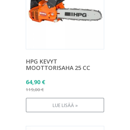
HPG KEVYT
MOOTTORISAHA 25 CC
Alkuperäinen
64,90
€
hinta
119,00
€
Nykyinen
oli:
hinta
119,00 €.
LUE LISÄÄ »
on:
64,90 €.