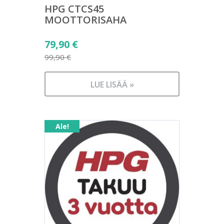
HPG CTCS45
MOOTTORISAHA
Alkuperäinen
79,90
€
hinta
99,90
€
Nykyinen
oli:
hinta
99,90 €.
LUE LISÄÄ »
on:
79,90 €.
Ale!