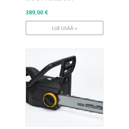
389,00
€
LUE LISÄÄ »