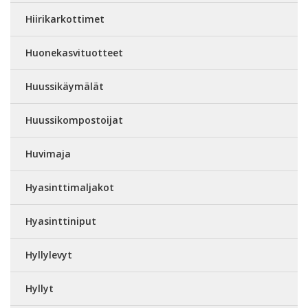
Hiirikarkottimet
Huonekasvituotteet
Huussikäymälät
Huussikompostoijat
Huvimaja
Hyasinttimaljakot
Hyasinttiniput
Hyllylevyt
Hyllyt