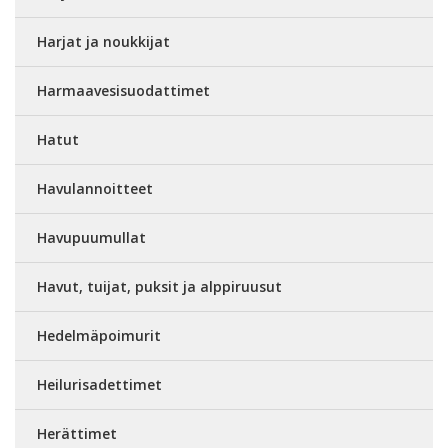
Harjat ja noukkijat
Harmaavesisuodattimet
Hatut
Havulannoitteet
Havupuumullat
Havut, tuijat, puksit ja alppiruusut
Hedelmäpoimurit
Heilurisadettimet
Herättimet