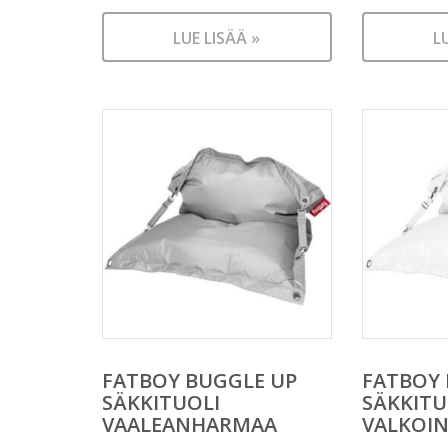
LUE LISÄÄ »
L
FATBOY BUGGLE UP
FATBOY 
SÄKKITUOLI
SÄKKITU
VAALEANHARMAA
VALKOI