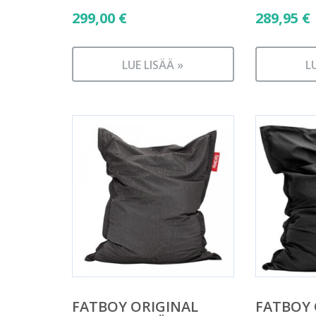
299,00
€
289,95
€
LUE LISÄÄ »
L
FATBOY ORIGINAL
FATBOY 