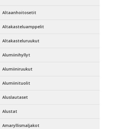
Altaanhoitosetit
Altakasteluamppelit
Altakasteluruukut
Alumiinihyllyt
Alumiiniruukut
Alumiinituolit
Aluslautaset
Alustat
Amaryllismaljakot