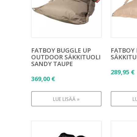
FATBOY BUGGLE UP
FATBOY 
OUTDOOR SÄKKITUOLI
SÄKKITU
SANDY TAUPE
289,95
€
369,00
€
LUE LISÄÄ »
L