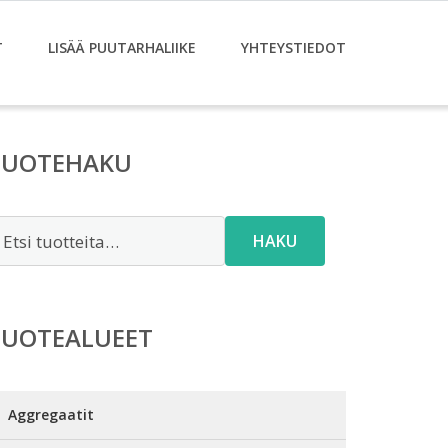
T
LISÄÄ PUUTARHALIIKE
YHTEYSTIEDOT
TUOTEHAKU
tsi:
HAKU
TUOTEALUEET
Aggregaatit