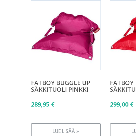
FATBOY BUGGLE UP
FATBOY 
SÄKKITUOLI PINKKI
SÄKKITU
289,95
€
299,00
€
LUE LISÄÄ »
L