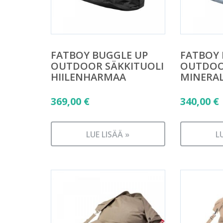
FATBOY BUGGLE UP
FATBOY 
OUTDOOR SÄKKITUOLI
OUTDOO
HIILENHARMAA
MINERAL
369,00
€
340,00
€
LUE LISÄÄ »
L