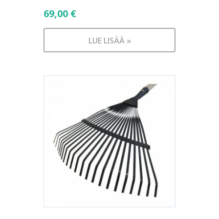
69,00
€
LUE LISÄÄ »