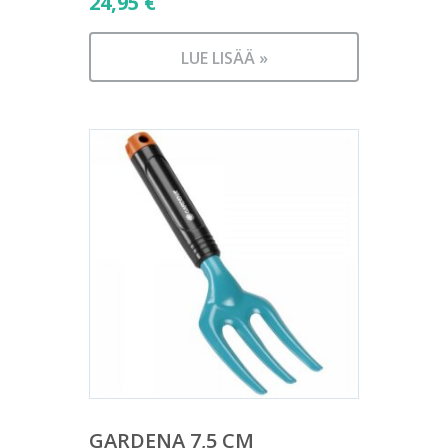
24,95
€
LUE LISÄÄ »
GARDENA 7,5 CM