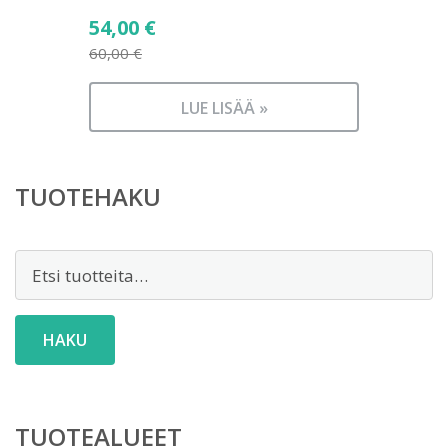
Alkuperäinen
54,00
€
hinta
60,00
€
Nykyinen
oli:
hinta
60,00 €.
LUE LISÄÄ »
on:
54,00 €.
TUOTEHAKU
Etsi:
HAKU
TUOTEALUEET