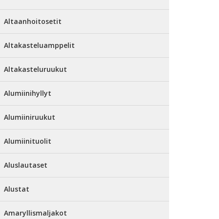
Altaanhoitosetit
Altakasteluamppelit
Altakasteluruukut
Alumiinihyllyt
Alumiiniruukut
Alumiinituolit
Aluslautaset
Alustat
Amaryllismaljakot