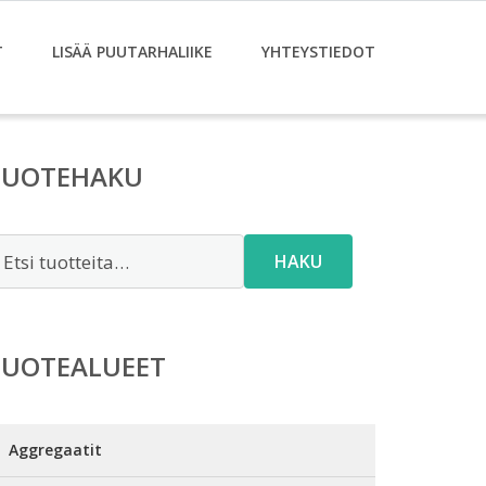
T
LISÄÄ PUUTARHALIIKE
YHTEYSTIEDOT
TUOTEHAKU
tsi:
HAKU
TUOTEALUEET
Aggregaatit