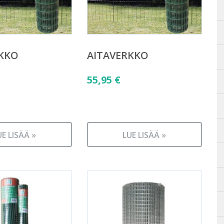
RKKO
AITAVERKKO
55,95
€
UE LISÄÄ »
LUE LISÄÄ »