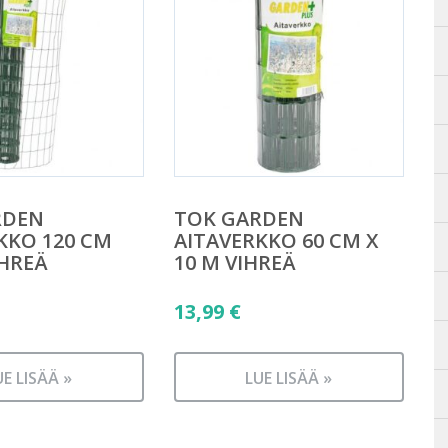
RDEN
TOK GARDEN
KKO 120 CM
AITAVERKKO 60 CM X
IHREÄ
10 M VIHREÄ
13,99
€
UE LISÄÄ »
LUE LISÄÄ »