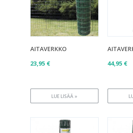
AITAVERKKO
AITAVE
23,95
€
44,95
€
LUE LISÄÄ »
L