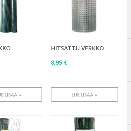
RKKO
HITSATTU VERKKO
8,95
€
UE LISÄÄ »
LUE LISÄÄ »