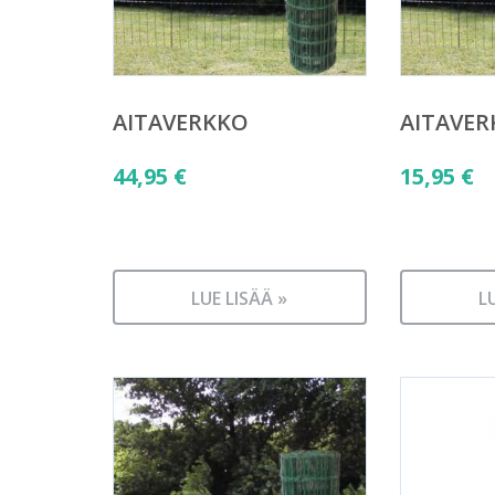
AITAVERKKO
AITAVE
44,95
€
15,95
€
LUE LISÄÄ »
L