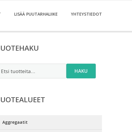
T
LISÄÄ PUUTARHALIIKE
YHTEYSTIEDOT
TUOTEHAKU
tsi:
HAKU
TUOTEALUEET
Aggregaatit