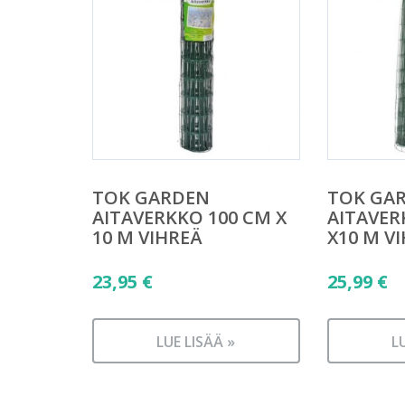
TOK GARDEN
TOK GA
AITAVERKKO 100 CM X
AITAVER
10 M VIHREÄ
X10 M V
23,95
€
25,99
€
LUE LISÄÄ »
L