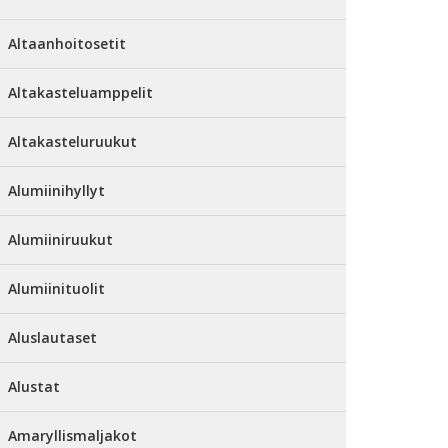
Altaanhoitosetit
Altakasteluamppelit
Altakasteluruukut
Alumiinihyllyt
Alumiiniruukut
Alumiinituolit
Aluslautaset
Alustat
Amaryllismaljakot