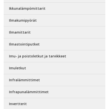
Ikkunalämpömittarit
Ilmakumipyörät
Ilmamittarit
Ilmastointiputket
Imu- ja poistoletkut ja tarvikkeet
Imuletkut
Infralämmittimet
Infrapunalämmittimet
Invertterit