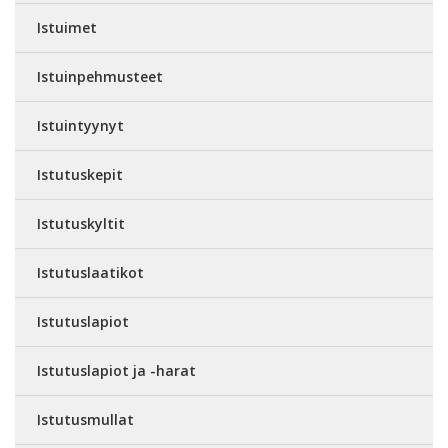
Istuimet
Istuinpehmusteet
Istuintyynyt
Istutuskepit
Istutuskyltit
Istutuslaatikot
Istutuslapiot
Istutuslapiot ja -harat
Istutusmullat