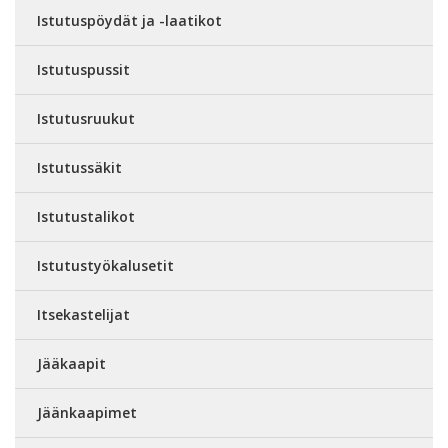
Istutuspöydät ja -laatikot
Istutuspussit
Istutusruukut
Istutussäkit
Istutustalikot
Istutustyökalusetit
Itsekastelijat
Jääkaapit
Jäänkaapimet