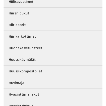
Hiilisavustimet
Hiirenloukut
Hiiribaarit
Hiirikarkottimet
Huonekasvituotteet
Huussikäymälät
Huussikompostoijat
Huvimaja
Hyasinttimaljakot
Hyasinttiniput