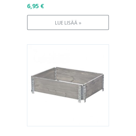
6,95
€
LUE LISÄÄ »