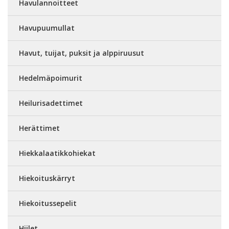
Havulannoitteet
Havupuumullat
Havut, tuijat, puksit ja alppiruusut
Hedelmäpoimurit
Heilurisadettimet
Herättimet
Hiekkalaatikkohiekat
Hiekoituskärryt
Hiekoitussepelit
Hiilet