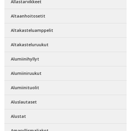
Allastarvikkeet
Altaanhoitosetit
Altakasteluamppelit
Altakasteluruukut
Alumiinihyllyt
Alumiiniruukut
Alumiinituolit
Aluslautaset
Alustat
Amaryllismaljakot