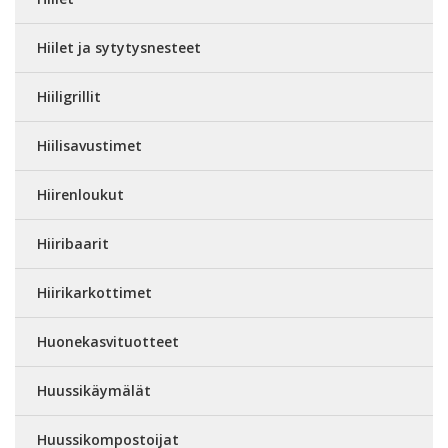
Hiilet ja sytytysnesteet
Hiiligrillit
Hiilisavustimet
Hiirenloukut
Hiiribaarit
Hiirikarkottimet
Huonekasvituotteet
Huussikäymälät
Huussikompostoijat