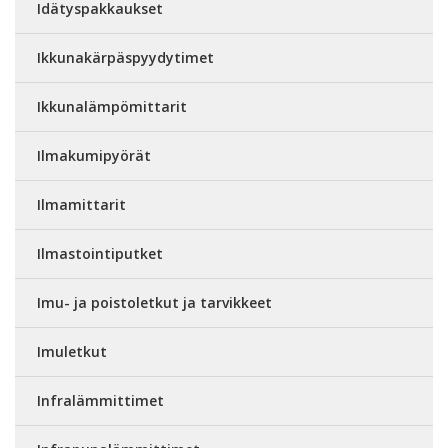
Idätyspakkaukset
Ikkunakärpäspyydytimet
Ikkunalämpömittarit
Ilmakumipyörät
Ilmamittarit
Ilmastointiputket
Imu- ja poistoletkut ja tarvikkeet
Imuletkut
Infralämmittimet