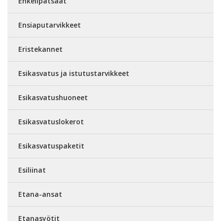
Enkelipatsaat
Ensiaputarvikkeet
Eristekannet
Esikasvatus ja istutustarvikkeet
Esikasvatushuoneet
Esikasvatuslokerot
Esikasvatuspaketit
Esiliinat
Etana-ansat
Etanasyötit