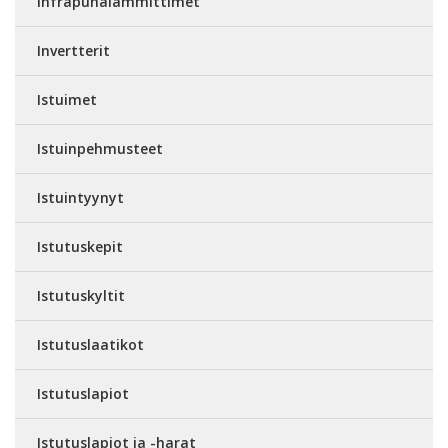
Infrapunalämmittimet
Invertterit
Istuimet
Istuinpehmusteet
Istuintyynyt
Istutuskepit
Istutuskyltit
Istutuslaatikot
Istutuslapiot
Istutuslapiot ja -harat