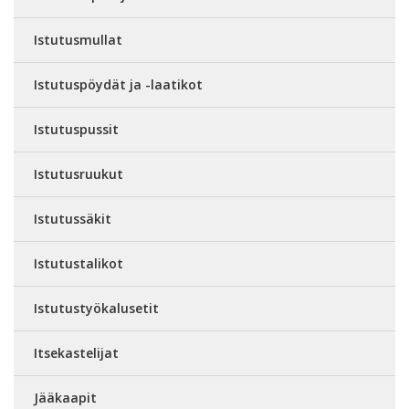
Istutusmullat
Istutuspöydät ja -laatikot
Istutuspussit
Istutusruukut
Istutussäkit
Istutustalikot
Istutustyökalusetit
Itsekastelijat
Jääkaapit