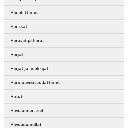
Hanaliittimet
Hanskat
Haravat ja harat
Harjat
Harjat ja noukkijat
Harmaavesisuodattimet
Hatut
Havulannoitteet
Havupuumullat