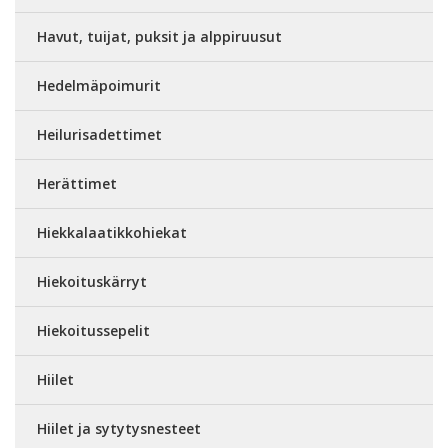
Havut, tuijat, puksit ja alppiruusut
Hedelmäpoimurit
Heilurisadettimet
Herättimet
Hiekkalaatikkohiekat
Hiekoituskärryt
Hiekoitussepelit
Hiilet
Hiilet ja sytytysnesteet