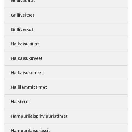
Grillivaunut
Grilliveitset
Grilliverkot
Halkaisukiilat
Halkaisukirveet
Halkaisukoneet
Hallilämmittimet
Halsterit
Hampurilaispihvipuristimet
Hampurilaisprässit