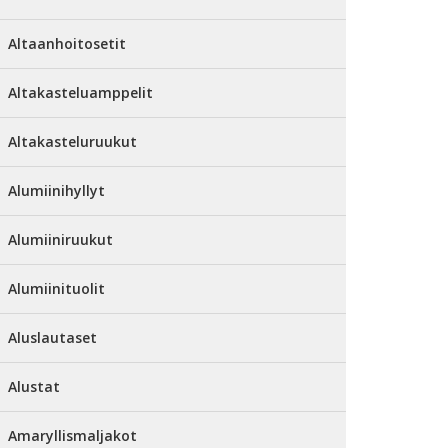
Altaanhoitosetit
Altakasteluamppelit
Altakasteluruukut
Alumiinihyllyt
Alumiiniruukut
Alumiinituolit
Aluslautaset
Alustat
Amaryllismaljakot