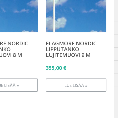
RE NORDIC
FLAGMORE NORDIC
ANKO
LIPPUTANKO
UOVI 8 M
LUJITEMUOVI 9 M
355,00
€
UE LISÄÄ »
LUE LISÄÄ »