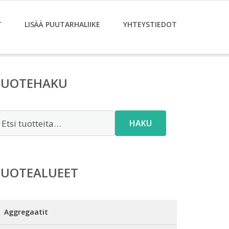
T
LISÄÄ PUUTARHALIIKE
YHTEYSTIEDOT
TUOTEHAKU
tsi:
HAKU
TUOTEALUEET
Aggregaatit