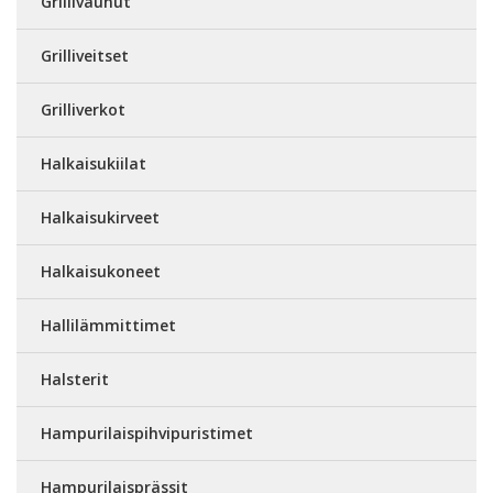
Grillivaunut
Grilliveitset
Grilliverkot
Halkaisukiilat
Halkaisukirveet
Halkaisukoneet
Hallilämmittimet
Halsterit
Hampurilaispihvipuristimet
Hampurilaisprässit