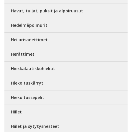
Havut, tuijat, puksit ja alppiruusut
Hedelmäpoimurit
Heilurisadettimet
Herättimet
Hiekkalaatikkohiekat
Hiekoituskärryt
Hiekoitussepelit
Hiilet
Hiilet ja sytytysnesteet