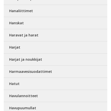
Hanaliittimet
Hanskat
Haravat ja harat
Harjat
Harjat ja noukkijat
Harmaavesisuodattimet
Hatut
Havulannoitteet
Havupuumullat