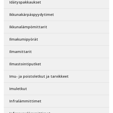
Idätyspakkaukset
Ikkunakärpäspyydytimet
Ikkunalämpömittarit
Ilmakumipyörät
Ilmamittarit
Ilmastointiputket
Imu- ja poistoletkut ja tarvikkeet
Imuletkut
Infralämmittimet