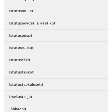
Istutusmullat
Istutuspöydät ja -laatikot
Istutuspussit
Istutusruukut
Istutussäkit
Istutustalikot
Istutustyökalusetit
Itsekastelijat
Jääkaapit