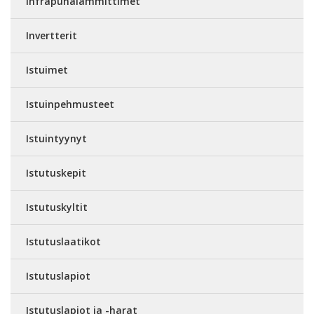
Infrapunalämmittimet
Invertterit
Istuimet
Istuinpehmusteet
Istuintyynyt
Istutuskepit
Istutuskyltit
Istutuslaatikot
Istutuslapiot
Istutuslapiot ja -harat