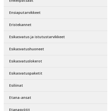
Enkelipatsaat
Ensiaputarvikkeet
Eristekannet
Esikasvatus ja istutustarvikkeet
Esikasvatushuoneet
Esikasvatuslokerot
Esikasvatuspaketit
Esiliinat
Etana-ansat
Etanasyötit