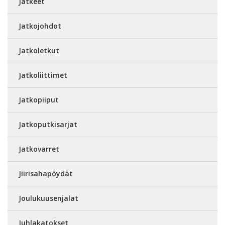
Jatkeet
Jatkojohdot
Jatkoletkut
Jatkoliittimet
Jatkopiiput
Jatkoputkisarjat
Jatkovarret
Jiirisahapöydät
Joulukuusenjalat
Juhlakatokset