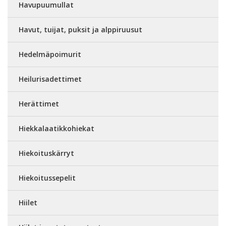
Havupuumullat
Havut, tuijat, puksit ja alppiruusut
Hedelmäpoimurit
Heilurisadettimet
Herättimet
Hiekkalaatikkohiekat
Hiekoituskärryt
Hiekoitussepelit
Hiilet