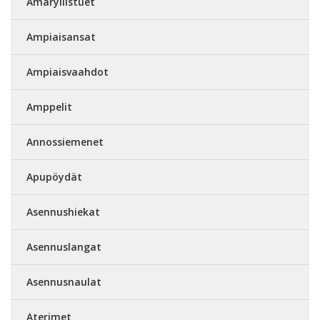
Amaryllistuet
Ampiaisansat
Ampiaisvaahdot
Amppelit
Annossiemenet
Apupöydät
Asennushiekat
Asennuslangat
Asennusnaulat
Aterimet