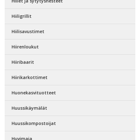
Hiilet ja sytytysnesteet
Hiiligrillit
Hiilisavustimet
Hiirenloukut
Hiiribaarit
Hiirikarkottimet
Huonekasvituotteet
Huussikäymälät
Huussikompostoijat
Huvimaja