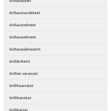
Grillaussudit
Grillaustarvikkeet
Grillaustelineet
Grillausvälineet
Grillausvälinesetit
Grillibriketit
Grillien varaosat
Grillihaarukat
Grillihanskat
Grilliharjat