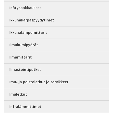
Idätyspakkaukset
Ikkunakärpäspyydytimet
Ikkunalämpömittarit
Ilmakumipyörät
Ilmamittarit
Ilmastointiputket
Imu- ja poistoletkut ja tarvikkeet
Imuletkut
Infralämmittimet