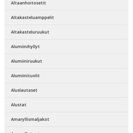
Altaanhoitosetit
Altakasteluamppelit
Altakasteluruukut
Alumiinihyllyt
Alumiiniruukut
Alumiinituolit
Aluslautaset
Alustat
Amaryllismaljakot