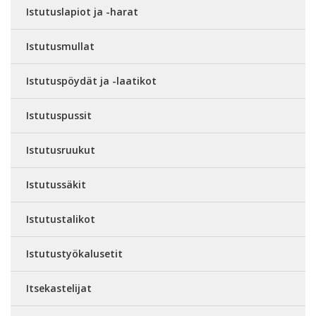
Istutuslapiot ja -harat
Istutusmullat
Istutuspöydät ja -laatikot
Istutuspussit
Istutusruukut
Istutussäkit
Istutustalikot
Istutustyökalusetit
Itsekastelijat