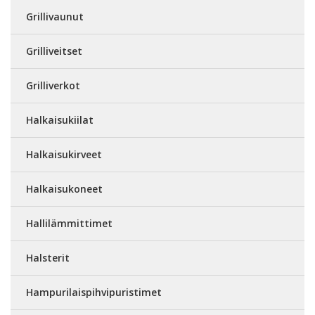
Grillivaunut
Grilliveitset
Grilliverkot
Halkaisukiilat
Halkaisukirveet
Halkaisukoneet
Hallilämmittimet
Halsterit
Hampurilaispihvipuristimet