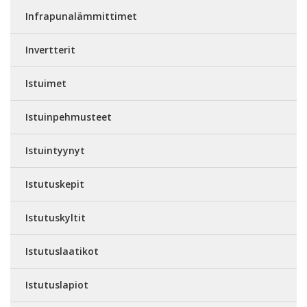
Infrapunalämmittimet
Invertterit
Istuimet
Istuinpehmusteet
Istuintyynyt
Istutuskepit
Istutuskyltit
Istutuslaatikot
Istutuslapiot