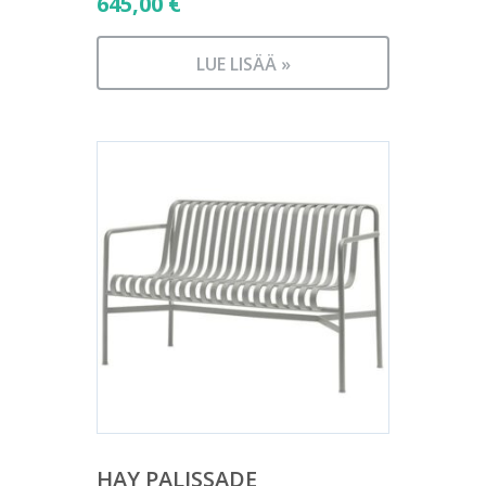
645,00
€
LUE LISÄÄ »
HAY PALISSADE