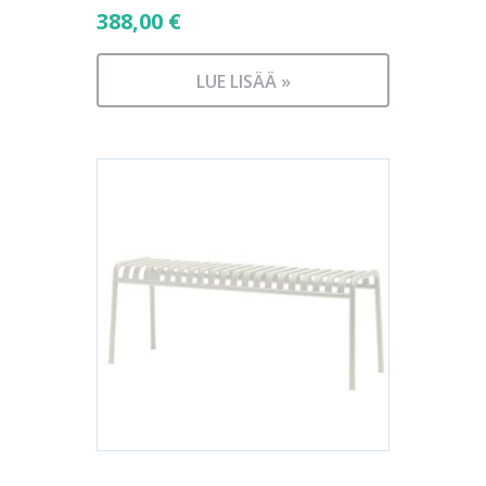
388,00
€
LUE LISÄÄ »