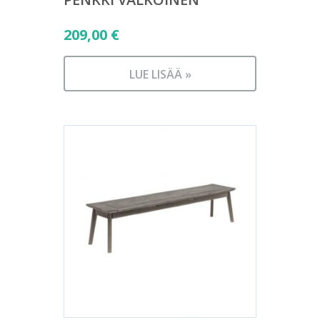
209,00
€
LUE LISÄÄ »