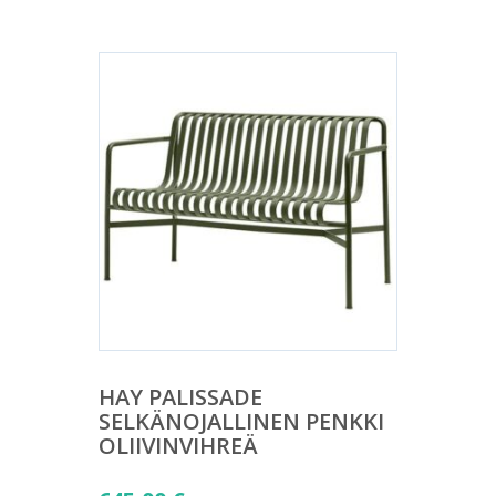
HAY PALISSADE
SELKÄNOJALLINEN PENKKI
OLIIVINVIHREÄ