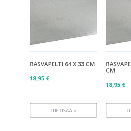
RASVAPELTI 64 X 33 CM
RASVAPEL
CM
18,95
€
18,95
€
LUE LISÄÄ »
L