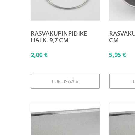
RASVAKUPINPIDIKE
RASVAKUP
HALK. 9,7 CM
CM
2,00
€
5,95
€
LUE LISÄÄ »
L