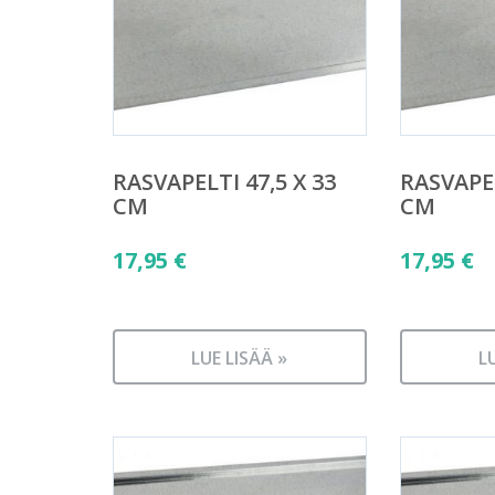
RASVAPELTI 47,5 X 33
RASVAPEL
CM
CM
17,95
€
17,95
€
LUE LISÄÄ »
L