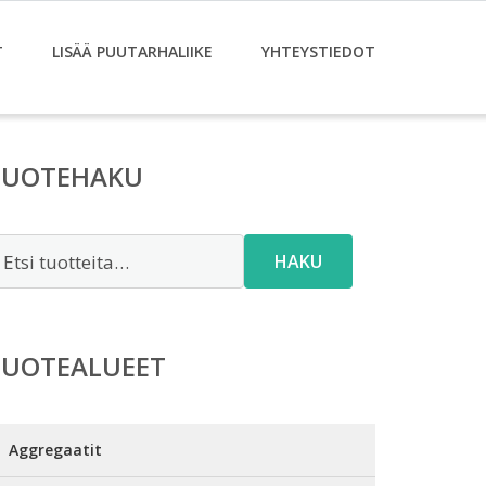
T
LISÄÄ PUUTARHALIIKE
YHTEYSTIEDOT
TUOTEHAKU
tsi:
HAKU
TUOTEALUEET
Aggregaatit