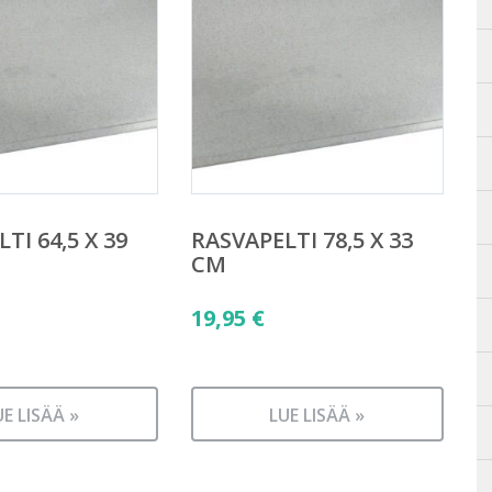
TI 64,5 X 39
RASVAPELTI 78,5 X 33
CM
19,95
€
UE LISÄÄ »
LUE LISÄÄ »