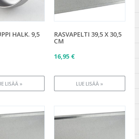
PI HALK. 9,5
RASVAPELTI 39,5 X 30,5
CM
16,95
€
UE LISÄÄ »
LUE LISÄÄ »