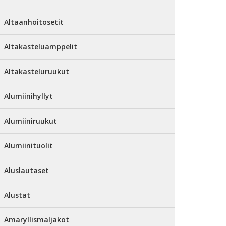
Altaanhoitosetit
Altakasteluamppelit
Altakasteluruukut
Alumiinihyllyt
Alumiiniruukut
Alumiinituolit
Aluslautaset
Alustat
Amaryllismaljakot