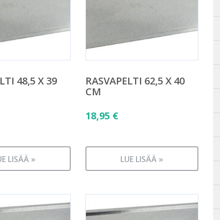
TI 48,5 X 39
RASVAPELTI 62,5 X 40
CM
18,95
€
UE LISÄÄ »
LUE LISÄÄ »