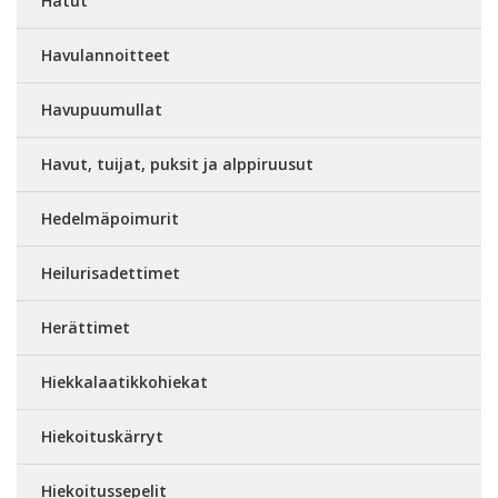
Hatut
Havulannoitteet
Havupuumullat
Havut, tuijat, puksit ja alppiruusut
Hedelmäpoimurit
Heilurisadettimet
Herättimet
Hiekkalaatikkohiekat
Hiekoituskärryt
Hiekoitussepelit