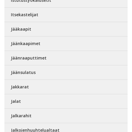
Istutustyökalusetit
Itsekastelijat
Jääkaapit
Jäänkaapimet
Jäänraaputtimet
Jäänsulatus
Jakkarat
Jalat
Jalkarahit
Jalkojenhuuhtelualtaat