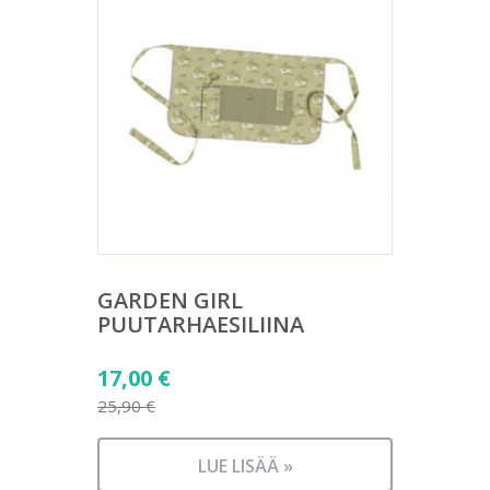
GARDEN GIRL
PUUTARHAESILIINA
Alkuperäinen
17,00
€
hinta
25,90
€
Nykyinen
oli:
hinta
25,90 €.
LUE LISÄÄ »