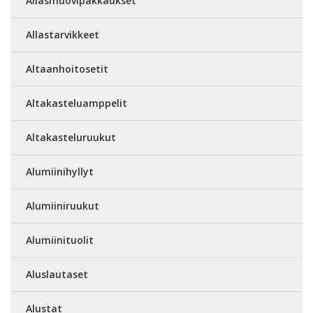
Allasmuovipakkaukset
Allastarvikkeet
Altaanhoitosetit
Altakasteluamppelit
Altakasteluruukut
Alumiinihyllyt
Alumiiniruukut
Alumiinituolit
Aluslautaset
Alustat