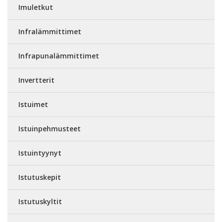
Imuletkut
Infralämmittimet
Infrapunalämmittimet
Invertterit
Istuimet
Istuinpehmusteet
Istuintyynyt
Istutuskepit
Istutuskyltit