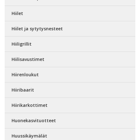
Hiilet
Hiilet ja sytytysnesteet
Hiiligrillit
Hiilisavustimet
Hiirenloukut
Hiiribaarit
Hiirikarkottimet
Huonekasvituotteet
Huussikäymälät