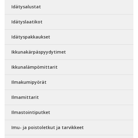
Idätysalustat
Idätyslaatikot
Idätyspakkaukset
Ikkunakärpäspyydytimet
Ikkunalämpömittarit
Ilmakumipyörät
Ilmamittarit
Ilmastointiputket
Imu- ja poistoletkut ja tarvikkeet