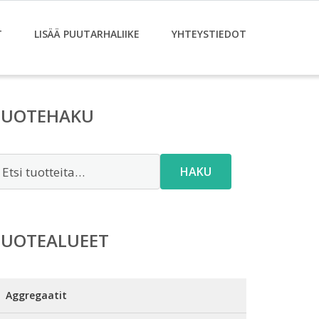
T
LISÄÄ PUUTARHALIIKE
YHTEYSTIEDOT
TUOTEHAKU
tsi:
HAKU
TUOTEALUEET
Aggregaatit