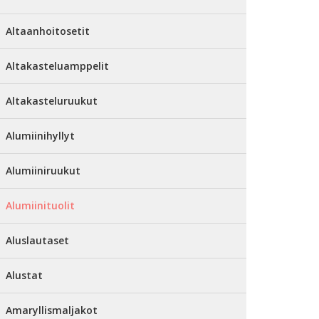
Altaanhoitosetit
Altakasteluamppelit
Altakasteluruukut
Alumiinihyllyt
Alumiiniruukut
Alumiinituolit
Aluslautaset
Alustat
Amaryllismaljakot