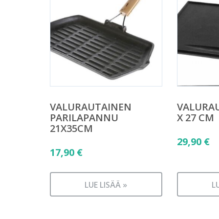
VALURAUTAINEN
VALURAU
PARILAPANNU
X 27 CM
21X35CM
29,90
€
17,90
€
LUE LISÄÄ »
L