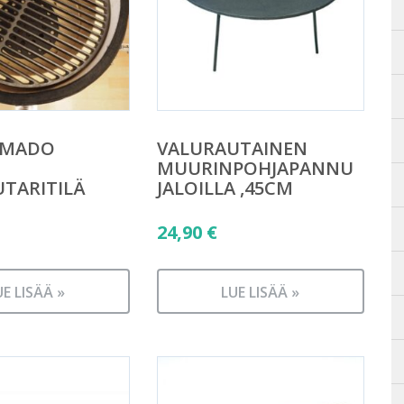
AMADO
VALURAUTAINEN
MUURINPOHJAPANNU
TARITILÄ
JALOILLA ,45CM
24,90
€
UE LISÄÄ »
LUE LISÄÄ »