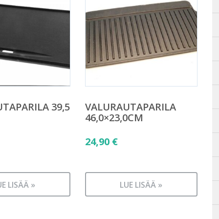
TAPARILA 39,5
VALURAUTAPARILA
46,0×23,0CM
24,90
€
UE LISÄÄ »
LUE LISÄÄ »