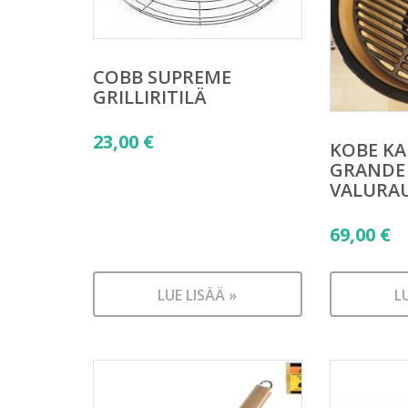
COBB SUPREME
GRILLIRITILÄ
23,00
€
KOBE K
GRANDE
VALURAU
69,00
€
LUE LISÄÄ »
L