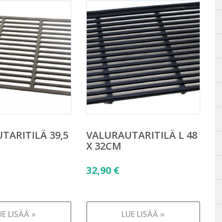
TARITILÄ 39,5
VALURAUTARITILÄ L 48
X 32CM
32,90
€
UE LISÄÄ »
LUE LISÄÄ »