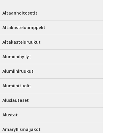
Altaanhoitosetit
Altakasteluamppelit
Altakasteluruukut
Alumiinihyllyt
Alumiiniruukut
Alumiinituolit
Aluslautaset
Alustat
Amaryllismaljakot