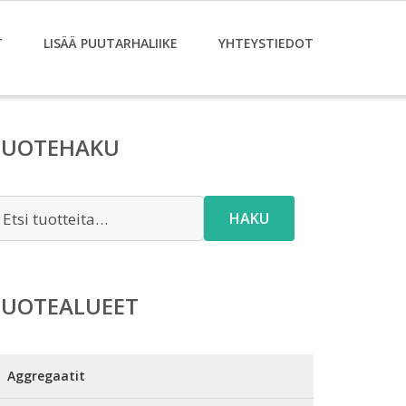
T
LISÄÄ PUUTARHALIIKE
YHTEYSTIEDOT
TUOTEHAKU
tsi:
HAKU
TUOTEALUEET
Aggregaatit