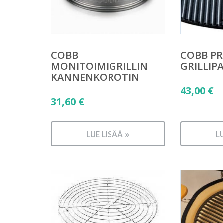
COBB
COBB PR
MONITOIMIGRILLIN
GRILLIP
KANNENKOROTIN
43,00
€
31,60
€
LUE LISÄÄ »
L