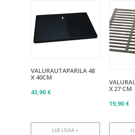
VALURAUTAPARILA 48
X 40CM
VALURAU
X 27 CM
43,90
€
19,90
€
LUE LISÄÄ »
L