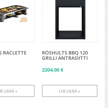
S RACLETTE
RÖSHULTS BBQ 120
GRILLI ANTRASIITTI
2204,00
€
UE LISÄÄ »
LUE LISÄÄ »