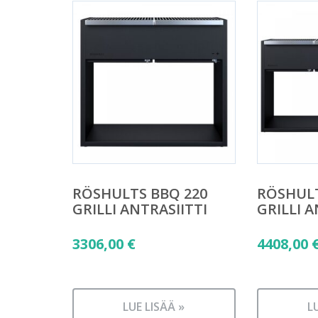
RÖSHULTS BBQ 220
RÖSHULT
GRILLI ANTRASIITTI
GRILLI A
3306,00
€
4408,00
LUE LISÄÄ »
L