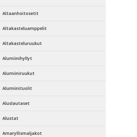
Altaanhoitosetit
Altakasteluamppelit
Altakasteluruukut
Alumiinihyllyt
Alumiiniruukut
Alumiinituolit
Aluslautaset
Alustat
Amaryllismaljakot