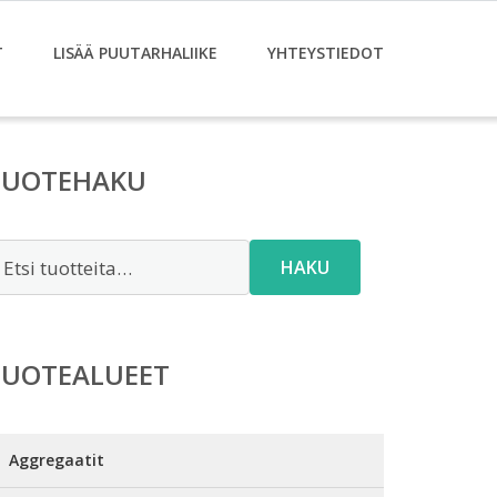
T
LISÄÄ PUUTARHALIIKE
YHTEYSTIEDOT
TUOTEHAKU
tsi:
HAKU
TUOTEALUEET
Aggregaatit