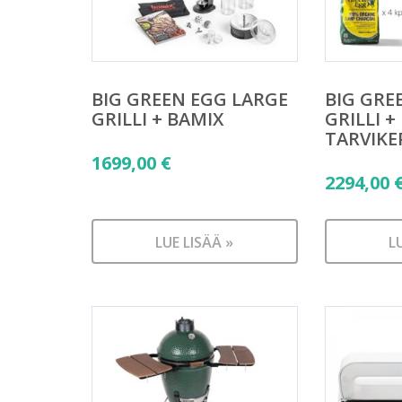
BIG GREEN EGG LARGE
BIG GRE
GRILLI + BAMIX
GRILLI +
TARVIKE
1699,00
€
2294,00
LUE LISÄÄ »
L