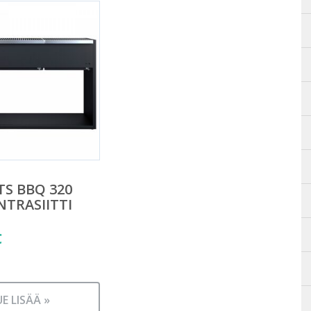
S BBQ 320
NTRASIITTI
€
UE LISÄÄ »