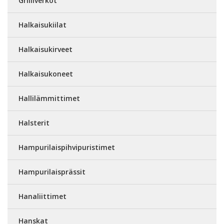
Grilliverkot
Halkaisukiilat
Halkaisukirveet
Halkaisukoneet
Hallilämmittimet
Halsterit
Hampurilaispihvipuristimet
Hampurilaisprässit
Hanaliittimet
Hanskat