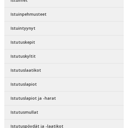
Istuimet
Istuinpehmusteet
Istuintyynyt
Istutuskepit
Istutuskyltit
Istutuslaatikot
Istutuslapiot
Istutuslapiot ja -harat
Istutusmullat
Istutuspöydät ja -laatikot