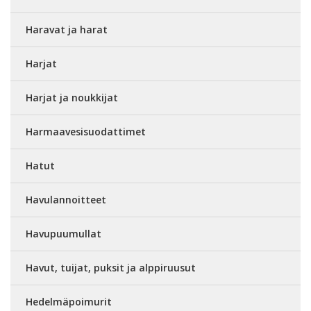
Haravat ja harat
Harjat
Harjat ja noukkijat
Harmaavesisuodattimet
Hatut
Havulannoitteet
Havupuumullat
Havut, tuijat, puksit ja alppiruusut
Hedelmäpoimurit