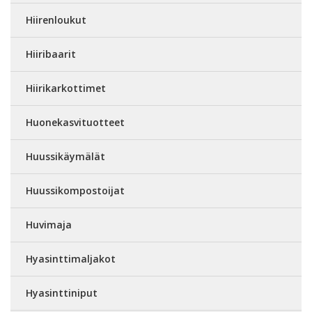
Hiirenloukut
Hiiribaarit
Hiirikarkottimet
Huonekasvituotteet
Huussikäymälät
Huussikompostoijat
Huvimaja
Hyasinttimaljakot
Hyasinttiniput