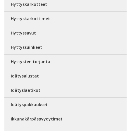
Hyttyskarkotteet
Hyttyskarkottimet
Hyttyssavut
Hyttyssuihkeet
Hyttysten torjunta
Idätysalustat
Idätyslaatikot
Idätyspakkaukset
Ikkunakärpäspyydytimet