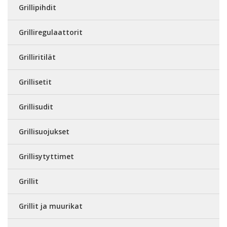
Grillipihdit
Grilliregulaattorit
Grilliritilät
Grillisetit
Grillisudit
Grillisuojukset
Grillisytyttimet
Grillit
Grillit ja muurikat