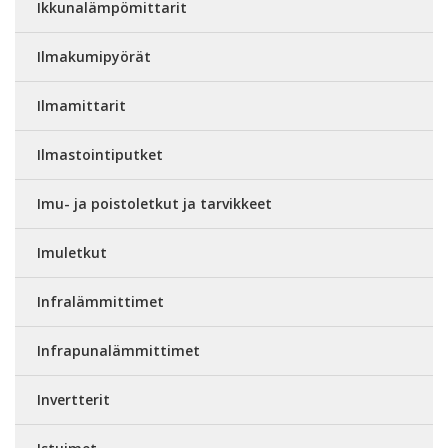
Ikkunalämpömittarit
Ilmakumipyörät
Ilmamittarit
Ilmastointiputket
Imu- ja poistoletkut ja tarvikkeet
Imuletkut
Infralämmittimet
Infrapunalämmittimet
Invertterit