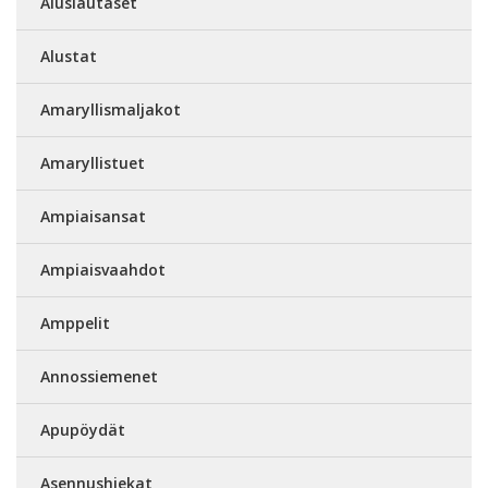
Aluslautaset
Alustat
Amaryllismaljakot
Amaryllistuet
Ampiaisansat
Ampiaisvaahdot
Amppelit
Annossiemenet
Apupöydät
Asennushiekat