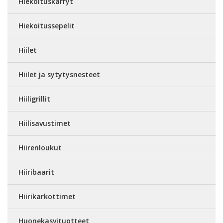
Hiekoituskärryt
Hiekoitussepelit
Hiilet
Hiilet ja sytytysnesteet
Hiiligrillit
Hiilisavustimet
Hiirenloukut
Hiiribaarit
Hiirikarkottimet
Huonekasvituotteet