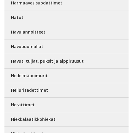
Harmaavesisuodattimet
Hatut
Havulannoitteet
Havupuumullat
Havut, tuijat, puksit ja alppiruusut
Hedelmäpoimurit
Heilurisadettimet
Herättimet
Hiekkalaatikkohiekat