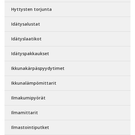
Hyttysten torjunta
Idätysalustat
Idätyslaatikot
Idätyspakkaukset
Ikkunakärpäspyydytimet
Ikkunalämpömittarit
Ilmakumipyörät
Ilmamittarit
Ilmastointiputket