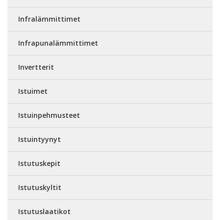
Infralämmittimet
Infrapunalämmittimet
Invertterit
Istuimet
Istuinpehmusteet
Istuintyynyt
Istutuskepit
Istutuskyltit
Istutuslaatikot