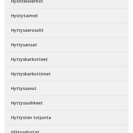
Hyönteisverhot
Hyötytaimet
Hyttysaerosolit
Hyttysansat
Hyttyskarkotteet
Hyttyskarkottimet
Hyttyssavut
Hyttyssuihkeet
Hyttysten torjunta
Idätysalustat