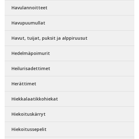
Havulannoitteet
Havupuumullat
Havut, tuijat, puksit ja alppiruusut
Hedelmäpoimurit
Heilurisadettimet
Herättimet
Hiekkalaatikkohiekat
Hiekoituskärryt
Hiekoitussepelit