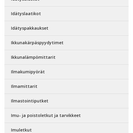
Idätyslaatikot
Idätyspakkaukset
Ikkunakärpäspyydytimet
Ikkunalämpömittarit
Ilmakumipyörät
Ilmamittarit
Ilmastointiputket
Imu- ja poistoletkut ja tarvikkeet
Imuletkut