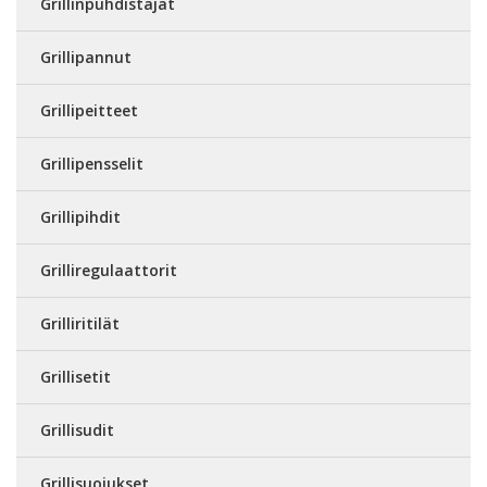
Grillinpuhdistajat
Grillipannut
Grillipeitteet
Grillipensselit
Grillipihdit
Grilliregulaattorit
Grilliritilät
Grillisetit
Grillisudit
Grillisuojukset