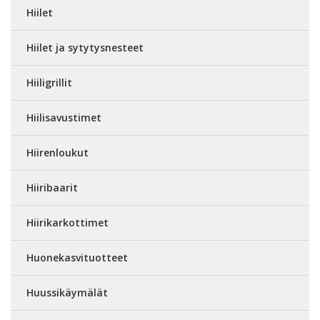
Hiilet
Hiilet ja sytytysnesteet
Hiiligrillit
Hiilisavustimet
Hiirenloukut
Hiiribaarit
Hiirikarkottimet
Huonekasvituotteet
Huussikäymälät