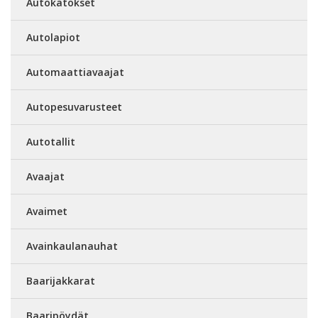
Autokatokset
Autolapiot
Automaattiavaajat
Autopesuvarusteet
Autotallit
Avaajat
Avaimet
Avainkaulanauhat
Baarijakkarat
Baaripöydät