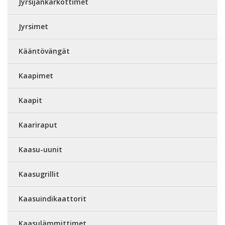
Jyrsijänkarkottimet
Jyrsimet
Kääntövängät
Kaapimet
Kaapit
Kaariraput
Kaasu-uunit
Kaasugrillit
Kaasuindikaattorit
Kaasulämmittimet