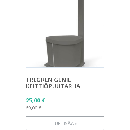
TREGREN GENIE
KEITTIÖPUUTARHA
Alkuperäinen
25,00
€
hinta
69,00
€
Nykyinen
oli:
hinta
69,00 €.
LUE LISÄÄ »