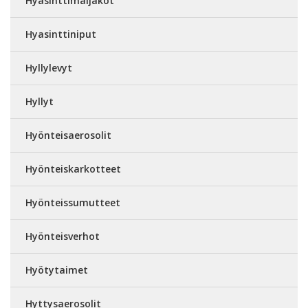
Hyasinttimaljakot
Hyasinttiniput
Hyllylevyt
Hyllyt
Hyönteisaerosolit
Hyönteiskarkotteet
Hyönteissumutteet
Hyönteisverhot
Hyötytaimet
Hyttysaerosolit