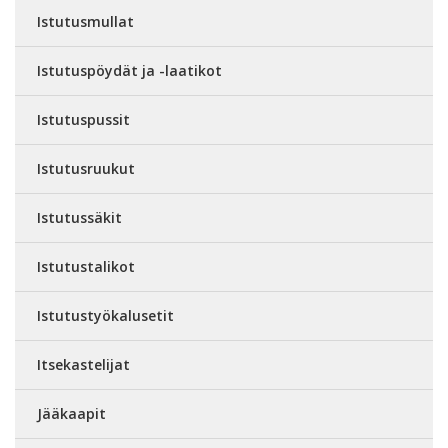
Istutusmullat
Istutuspöydät ja -laatikot
Istutuspussit
Istutusruukut
Istutussäkit
Istutustalikot
Istutustyökalusetit
Itsekastelijat
Jääkaapit