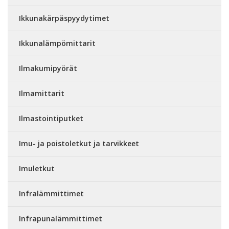
Ikkunakärpäspyydytimet
Ikkunalämpömittarit
Ilmakumipyörät
Ilmamittarit
Ilmastointiputket
Imu- ja poistoletkut ja tarvikkeet
Imuletkut
Infralämmittimet
Infrapunalämmittimet