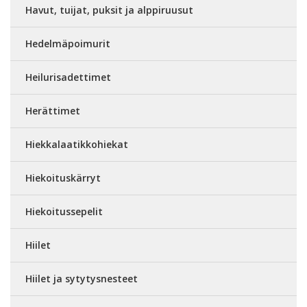
Havut, tuijat, puksit ja alppiruusut
Hedelmäpoimurit
Heilurisadettimet
Herättimet
Hiekkalaatikkohiekat
Hiekoituskärryt
Hiekoitussepelit
Hiilet
Hiilet ja sytytysnesteet