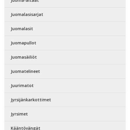
Juoma-altaat
Juomalasisarjat
Juomalasit
Juomapullot
Juomasäiliöt
Juomatelineet
Juurimatot
Jyrsijänkarkottimet
Jyrsimet
Kääntövängät