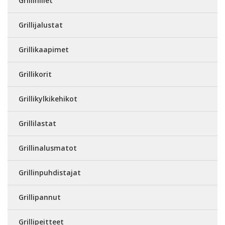
Grillihiilet
Grillijalustat
Grillikaapimet
Grillikorit
Grillikylkikehikot
Grillilastat
Grillinalusmatot
Grillinpuhdistajat
Grillipannut
Grillipeitteet