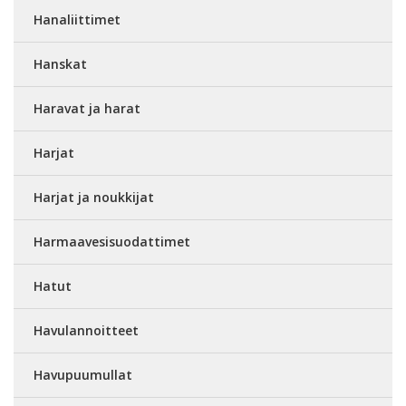
Hanaliittimet
Hanskat
Haravat ja harat
Harjat
Harjat ja noukkijat
Harmaavesisuodattimet
Hatut
Havulannoitteet
Havupuumullat