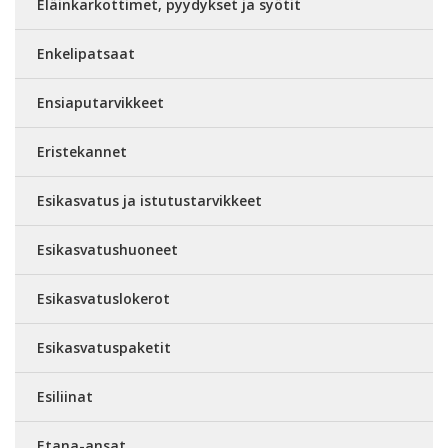
Eläinkarkottimet, pyydykset ja syötit
Enkelipatsaat
Ensiaputarvikkeet
Eristekannet
Esikasvatus ja istutustarvikkeet
Esikasvatushuoneet
Esikasvatuslokerot
Esikasvatuspaketit
Esiliinat
Etana-ansat