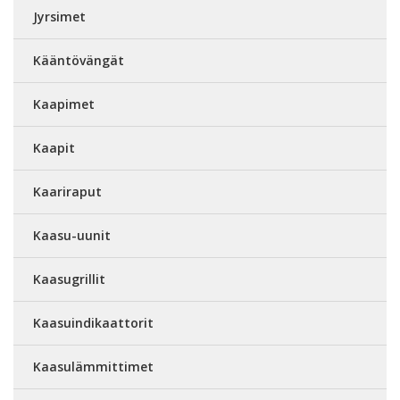
Jyrsimet
Kääntövängät
Kaapimet
Kaapit
Kaariraput
Kaasu-uunit
Kaasugrillit
Kaasuindikaattorit
Kaasulämmittimet