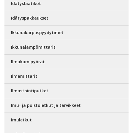
Idätyslaatikot
Idätyspakkaukset
Ikkunakärpäspyydytimet
Ikkunalämpömittarit
Ilmakumipyörät
Ilmamittarit
Ilmastointiputket
Imu- ja poistoletkut ja tarvikkeet
Imuletkut