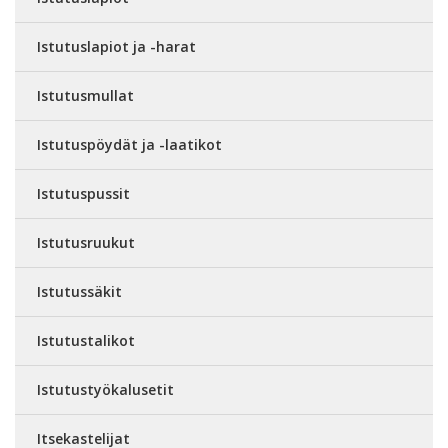
Istutuslapiot ja -harat
Istutusmullat
Istutuspöydät ja -laatikot
Istutuspussit
Istutusruukut
Istutussäkit
Istutustalikot
Istutustyökalusetit
Itsekastelijat