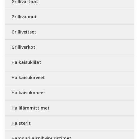
Grillivartaat
Grillivaunut
Grilliveitset
Grilliverkot
Halkaisukiilat
Halkaisukirveet
Halkaisukoneet
Hallilämmittimet
Halsterit
Hampurilaispihvipuristimet