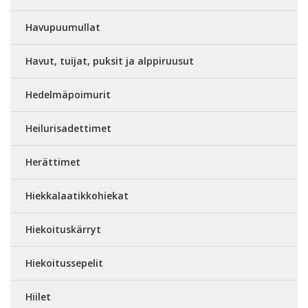
Havupuumullat
Havut, tuijat, puksit ja alppiruusut
Hedelmäpoimurit
Heilurisadettimet
Herättimet
Hiekkalaatikkohiekat
Hiekoituskärryt
Hiekoitussepelit
Hiilet