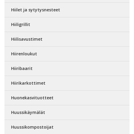
Hiilet ja sytytysnesteet
Hiiligrillit
Hiilisavustimet
Hiirenloukut
Hiiribaarit
Hiirikarkottimet
Huonekasvituotteet
Huussikäymälät
Huussikompostoijat