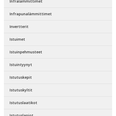
Infralämmittimet
Infrapunalämmittimet
Invertterit
Istuimet
Istuinpehmusteet
Istuintyynyt
Istutuskepit
Istutuskyltit
Istutuslaatikot
Istutuslapiot