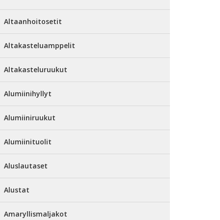
Altaanhoitosetit
Altakasteluamppelit
Altakasteluruukut
Alumiinihyllyt
Alumiiniruukut
Alumiinituolit
Aluslautaset
Alustat
Amaryllismaljakot