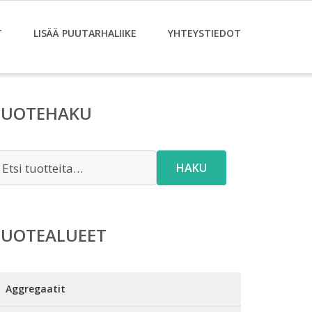
T
LISÄÄ PUUTARHALIIKE
YHTEYSTIEDOT
TUOTEHAKU
tsi:
HAKU
TUOTEALUEET
Aggregaatit