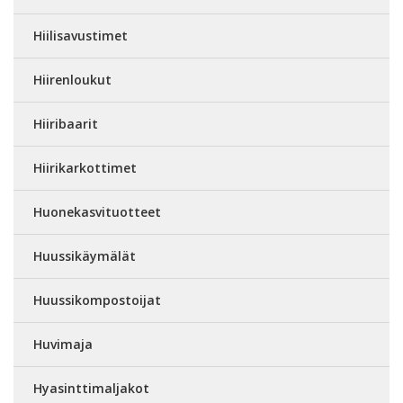
Hiilisavustimet
Hiirenloukut
Hiiribaarit
Hiirikarkottimet
Huonekasvituotteet
Huussikäymälät
Huussikompostoijat
Huvimaja
Hyasinttimaljakot