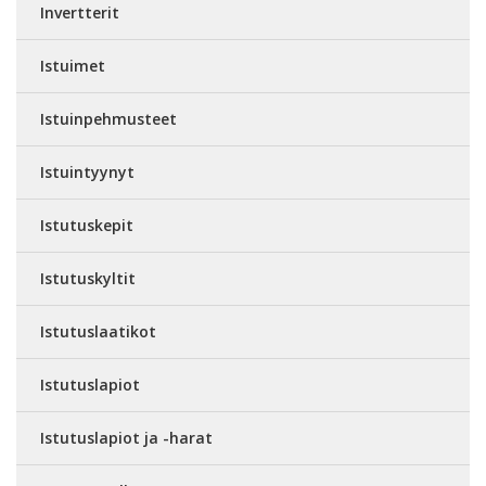
Invertterit
Istuimet
Istuinpehmusteet
Istuintyynyt
Istutuskepit
Istutuskyltit
Istutuslaatikot
Istutuslapiot
Istutuslapiot ja -harat