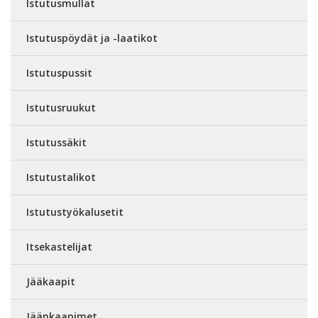
Istutusmullat
Istutuspöydät ja -laatikot
Istutuspussit
Istutusruukut
Istutussäkit
Istutustalikot
Istutustyökalusetit
Itsekastelijat
Jääkaapit
Jäänkaapimet