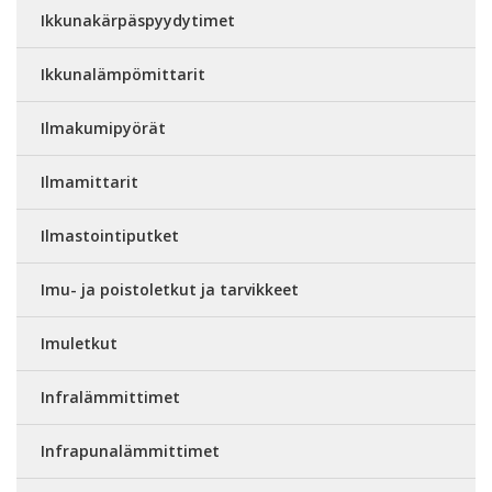
Ikkunakärpäspyydytimet
Ikkunalämpömittarit
Ilmakumipyörät
Ilmamittarit
Ilmastointiputket
Imu- ja poistoletkut ja tarvikkeet
Imuletkut
Infralämmittimet
Infrapunalämmittimet