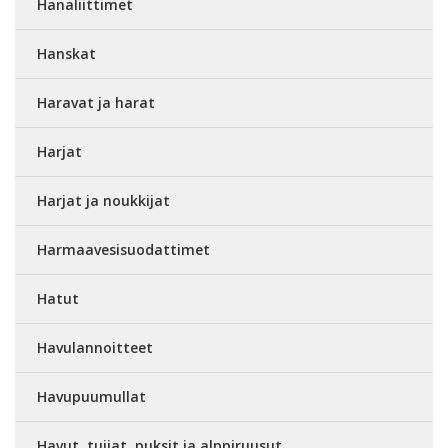
Hanaliittimet
Hanskat
Haravat ja harat
Harjat
Harjat ja noukkijat
Harmaavesisuodattimet
Hatut
Havulannoitteet
Havupuumullat
Havut, tuijat, puksit ja alppiruusut