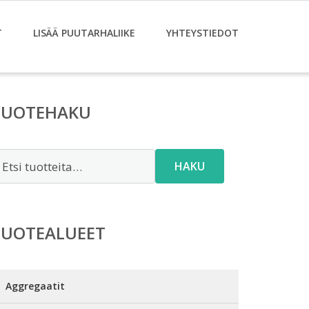
T
LISÄÄ PUUTARHALIIKE
YHTEYSTIEDOT
TUOTEHAKU
tsi:
HAKU
TUOTEALUEET
Aggregaatit