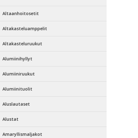
Altaanhoitosetit
Altakasteluamppelit
Altakasteluruukut
Alumiinihyllyt
Alumiiniruukut
Alumiinituolit
Aluslautaset
Alustat
Amaryllismaljakot