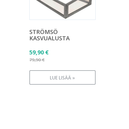
STRÖMSÖ
KASVUALUSTA
Alkuperäinen
59,90
€
hinta
79,90
€
Nykyinen
oli:
hinta
79,90 €.
LUE LISÄÄ »
on:
59,90 €.