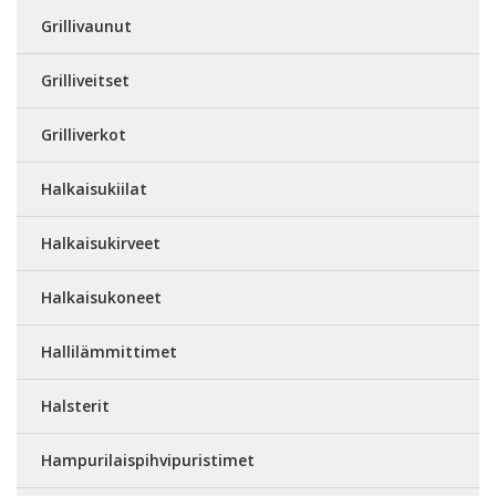
Grillivaunut
Grilliveitset
Grilliverkot
Halkaisukiilat
Halkaisukirveet
Halkaisukoneet
Hallilämmittimet
Halsterit
Hampurilaispihvipuristimet