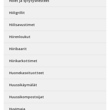
Hiilet ja sytytysnesteet
Hiiligrillit
Hiilisavustimet
Hiirenloukut
Hiiribaarit
Hiirikarkottimet
Huonekasvituotteet
Huussikäymälät
Huussikompostoijat
Huvimaja