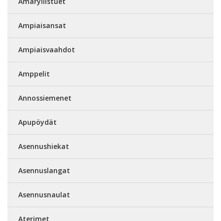
Amaryllistuet
Ampiaisansat
Ampiaisvaahdot
Amppelit
Annossiemenet
Apupöydät
Asennushiekat
Asennuslangat
Asennusnaulat
Aterimet