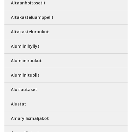
Altaanhoitosetit
Altakasteluamppelit
Altakasteluruukut
Alumiinihyllyt
Alumiiniruukut
Alumiinituolit
Aluslautaset
Alustat
Amaryllismaljakot