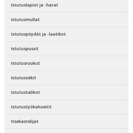
Istutuslapiot ja -harat
Istutusmullat
Istutuspöydät ja -laatikot
Istutuspussit
Istutusruukut
Istutussäkit
Istutustalikot
Istutustyökalusetit
Itsekastelijat