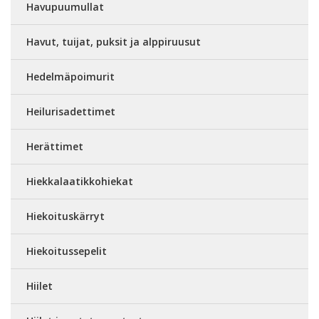
Havupuumullat
Havut, tuijat, puksit ja alppiruusut
Hedelmäpoimurit
Heilurisadettimet
Herättimet
Hiekkalaatikkohiekat
Hiekoituskärryt
Hiekoitussepelit
Hiilet