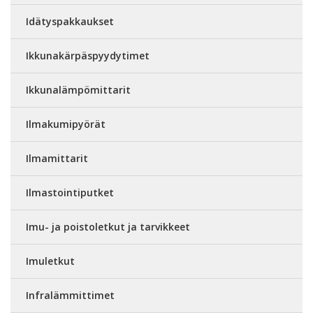
Idätyspakkaukset
Ikkunakärpäspyydytimet
Ikkunalämpömittarit
Ilmakumipyörät
Ilmamittarit
Ilmastointiputket
Imu- ja poistoletkut ja tarvikkeet
Imuletkut
Infralämmittimet