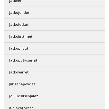
Jatkeet
Jatkojohdot
Jatkoletkut
Jatkoliittimet
Jatkopiiput
Jatkoputkisarjat
Jatkovarret
Jiirisahapöydät
Joulukuusenjalat
Juhlakatokset