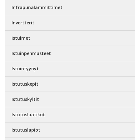
Infrapunalämmittimet
Invertterit
Istuimet
Istuinpehmusteet
Istuintyynyt
Istutuskepit
Istutuskyltit
Istutuslaatikot
Istutuslapiot