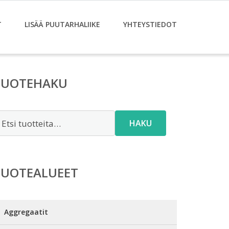
T
LISÄÄ PUUTARHALIIKE
YHTEYSTIEDOT
TUOTEHAKU
tsi:
HAKU
TUOTEALUEET
Aggregaatit