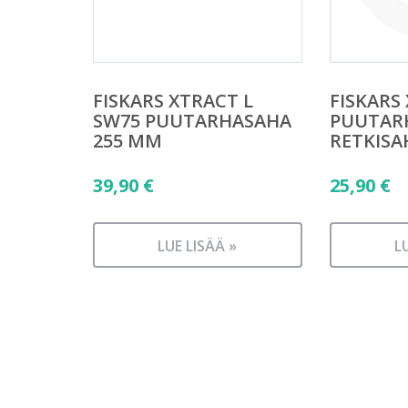
FISKARS XTRACT L
FISKARS
SW75 PUUTARHASAHA
PUUTAR
255 MM
RETKISA
39,90
€
25,90
€
LUE LISÄÄ »
L