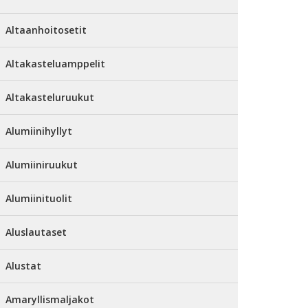
Altaanhoitosetit
Altakasteluamppelit
Altakasteluruukut
Alumiinihyllyt
Alumiiniruukut
Alumiinituolit
Aluslautaset
Alustat
Amaryllismaljakot