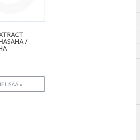
 XTRACT
HASAHA /
HA
UE LISÄÄ »