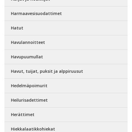
Harmaavesisuodattimet
Hatut
Havulannoitteet
Havupuumullat
Havut, tuijat, puksit ja alppiruusut
Hedelmäpoimurit
Heilurisadettimet
Herättimet
Hiekkalaatikkohiekat