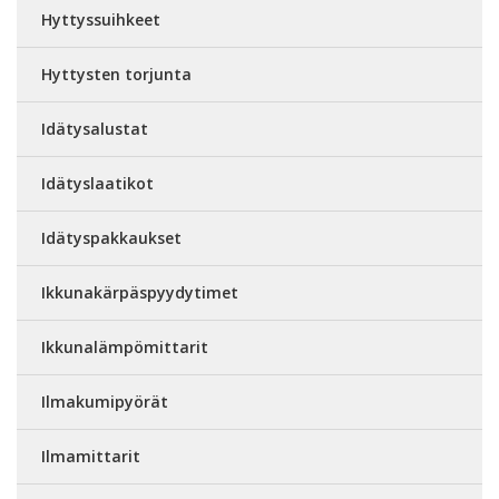
Hyttyssuihkeet
Hyttysten torjunta
Idätysalustat
Idätyslaatikot
Idätyspakkaukset
Ikkunakärpäspyydytimet
Ikkunalämpömittarit
Ilmakumipyörät
Ilmamittarit