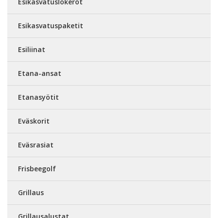
Esikasvatuslokerot
Esikasvatuspaketit
Esiliinat
Etana-ansat
Etanasyötit
Eväskorit
Eväsrasiat
Frisbeegolf
Grillaus
Grillausalustat