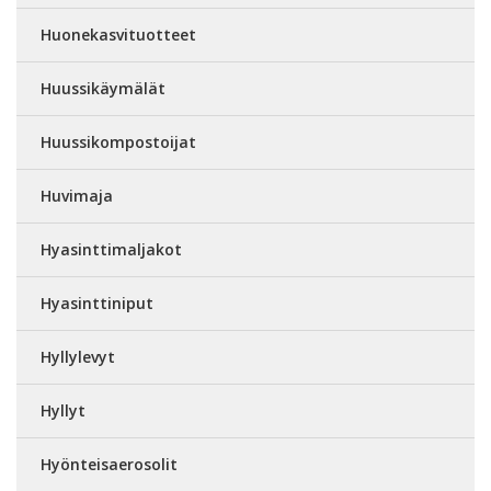
Huonekasvituotteet
Huussikäymälät
Huussikompostoijat
Huvimaja
Hyasinttimaljakot
Hyasinttiniput
Hyllylevyt
Hyllyt
Hyönteisaerosolit