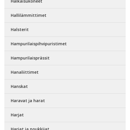
Halkaisukoneet
Hallilämmittimet
Halsterit
Hampurilaispihvipuristimet
Hampurilaisprässit
Hanaliittimet
Hanskat
Haravat ja harat
Harjat
Harjat ja noukkijat