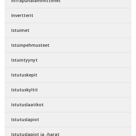
Infrapunalämmittimet
Invertterit
Istuimet
Istuinpehmusteet
Istuintyynyt
Istutuskepit
Istutuskyltit
Istutuslaatikot
Istutuslapiot
Istutuslapiot ja -harat