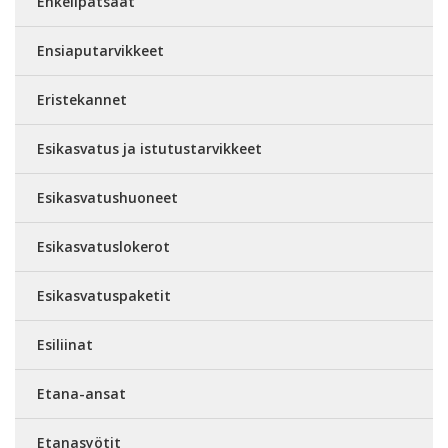
Enkelipatsaat
Ensiaputarvikkeet
Eristekannet
Esikasvatus ja istutustarvikkeet
Esikasvatushuoneet
Esikasvatuslokerot
Esikasvatuspaketit
Esiliinat
Etana-ansat
Etanasyötit