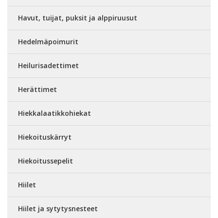
Havut, tuijat, puksit ja alppiruusut
Hedelmäpoimurit
Heilurisadettimet
Herättimet
Hiekkalaatikkohiekat
Hiekoituskärryt
Hiekoitussepelit
Hiilet
Hiilet ja sytytysnesteet