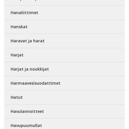
Hanaliittimet
Hanskat
Haravat ja harat
Harjat
Harjat ja noukkijat
Harmaavesisuodattimet
Hatut
Havulannoitteet
Havupuumullat