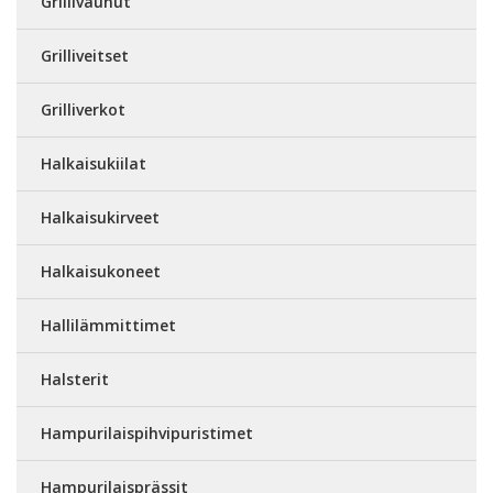
Grillivaunut
Grilliveitset
Grilliverkot
Halkaisukiilat
Halkaisukirveet
Halkaisukoneet
Hallilämmittimet
Halsterit
Hampurilaispihvipuristimet
Hampurilaisprässit