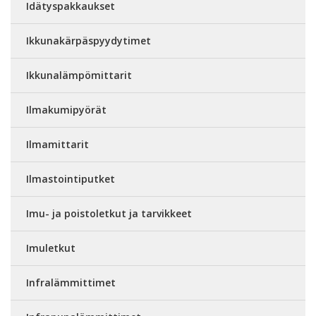
Idätyspakkaukset
Ikkunakärpäspyydytimet
Ikkunalämpömittarit
Ilmakumipyörät
Ilmamittarit
Ilmastointiputket
Imu- ja poistoletkut ja tarvikkeet
Imuletkut
Infralämmittimet