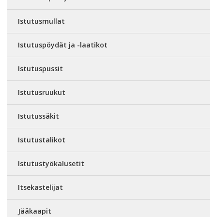
Istutusmullat
Istutuspöydät ja -laatikot
Istutuspussit
Istutusruukut
Istutussäkit
Istutustalikot
Istutustyökalusetit
Itsekastelijat
Jääkaapit