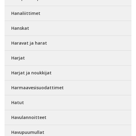
Hanaliittimet
Hanskat
Haravat ja harat
Harjat
Harjat ja noukkijat
Harmaavesisuodattimet
Hatut
Havulannoitteet
Havupuumullat