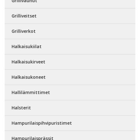
Grillivaunut
Grilliveitset
Grilliverkot
Halkaisukiilat
Halkaisukirveet
Halkaisukoneet
Hallilämmittimet
Halsterit
Hampurilaispihvipuristimet
Hampurilaisprässit