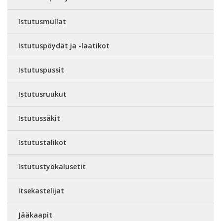
Istutusmullat
Istutuspöydät ja -laatikot
Istutuspussit
Istutusruukut
Istutussäkit
Istutustalikot
Istutustyökalusetit
Itsekastelijat
Jääkaapit