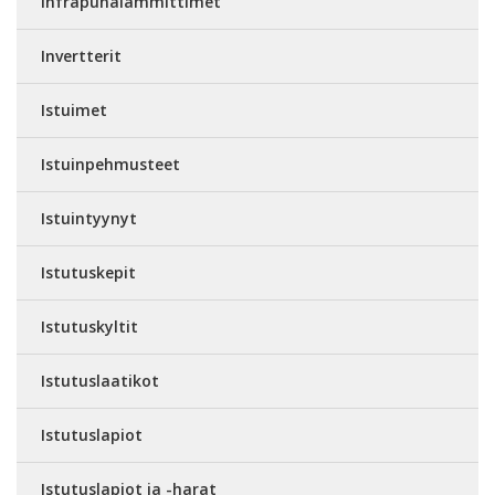
Infrapunalämmittimet
Invertterit
Istuimet
Istuinpehmusteet
Istuintyynyt
Istutuskepit
Istutuskyltit
Istutuslaatikot
Istutuslapiot
Istutuslapiot ja -harat