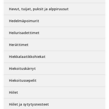
Havut, tuijat, puksit ja alppiruusut
Hedelmäpoimurit
Heilurisadettimet
Herättimet
Hiekkalaatikkohiekat
Hiekoituskärryt
Hiekoitussepelit
Hiilet
Hiilet ja sytytysnesteet