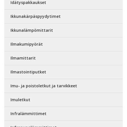
Idätyspakkaukset
Ikkunakärpäspyydytimet
Ikkunalämpömittarit
Ilmakumipyörät
Ilmamittarit
Ilmastointiputket
Imu- ja poistoletkut ja tarvikkeet
Imuletkut
Infralämmittimet