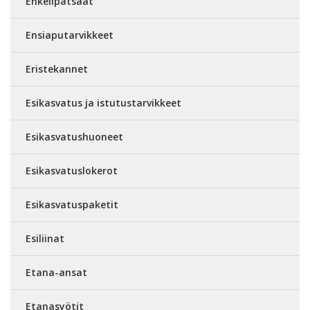
Enkelipatsaat
Ensiaputarvikkeet
Eristekannet
Esikasvatus ja istutustarvikkeet
Esikasvatushuoneet
Esikasvatuslokerot
Esikasvatuspaketit
Esiliinat
Etana-ansat
Etanasyötit