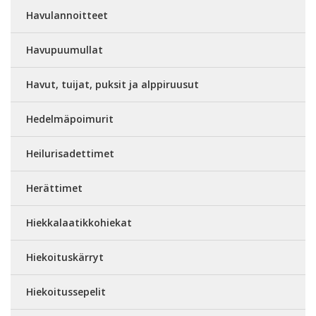
Havulannoitteet
Havupuumullat
Havut, tuijat, puksit ja alppiruusut
Hedelmäpoimurit
Heilurisadettimet
Herättimet
Hiekkalaatikkohiekat
Hiekoituskärryt
Hiekoitussepelit