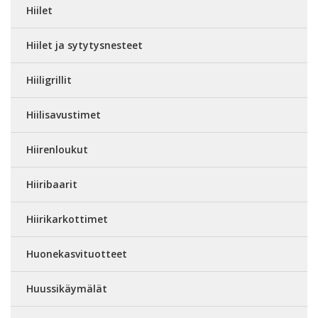
Hiilet
Hiilet ja sytytysnesteet
Hiiligrillit
Hiilisavustimet
Hiirenloukut
Hiiribaarit
Hiirikarkottimet
Huonekasvituotteet
Huussikäymälät