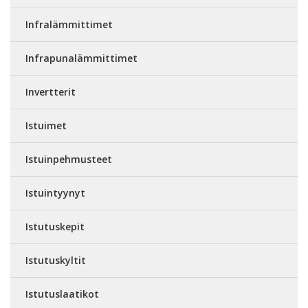
Infralämmittimet
Infrapunalämmittimet
Invertterit
Istuimet
Istuinpehmusteet
Istuintyynyt
Istutuskepit
Istutuskyltit
Istutuslaatikot