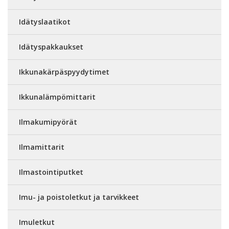
Idätyslaatikot
Idätyspakkaukset
Ikkunakärpäspyydytimet
Ikkunalämpömittarit
Ilmakumipyörät
Ilmamittarit
Ilmastointiputket
Imu- ja poistoletkut ja tarvikkeet
Imuletkut