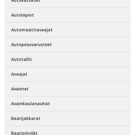
Autokatokset
Autolapiot
Automaattiavaajat
Autopesuvarusteet
Autotallit
Avaajat
Avaimet
Avainkaulanauhat
Baarijakkarat
Baaripöydät