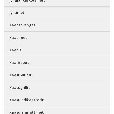
Jyrsijänkarkottimet
Jyrsimet
Kääntövängät
Kaapimet
Kaapit
Kaariraput
Kaasu-uunit
Kaasugrillit
Kaasuindikaattorit
Kaasulämmittimet