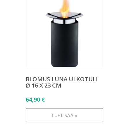
BLOMUS LUNA ULKOTULI
Ø 16 X 23 CM
64,90
€
LUE LISÄÄ »