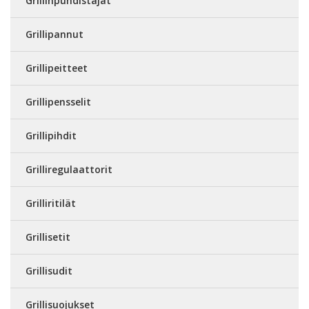
Grillinpuhdistajat
Grillipannut
Grillipeitteet
Grillipensselit
Grillipihdit
Grilliregulaattorit
Grilliritilät
Grillisetit
Grillisudit
Grillisuojukset