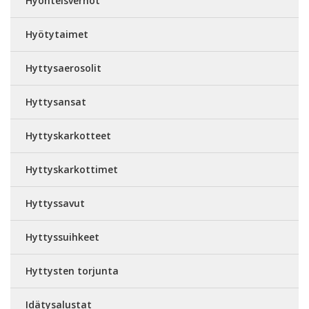
Hyönteisverhot
Hyötytaimet
Hyttysaerosolit
Hyttysansat
Hyttyskarkotteet
Hyttyskarkottimet
Hyttyssavut
Hyttyssuihkeet
Hyttysten torjunta
Idätysalustat