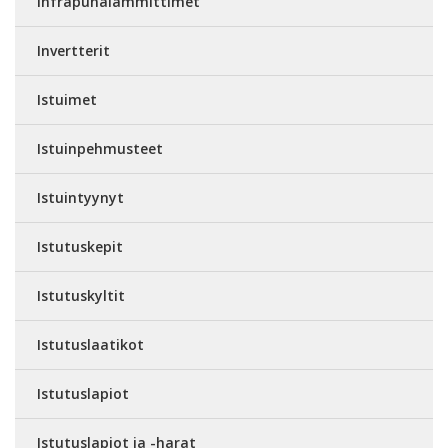
Infrapunalämmittimet
Invertterit
Istuimet
Istuinpehmusteet
Istuintyynyt
Istutuskepit
Istutuskyltit
Istutuslaatikot
Istutuslapiot
Istutuslapiot ja -harat