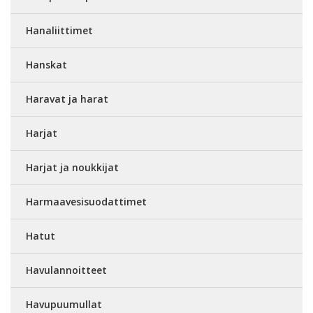
Hanaliittimet
Hanskat
Haravat ja harat
Harjat
Harjat ja noukkijat
Harmaavesisuodattimet
Hatut
Havulannoitteet
Havupuumullat