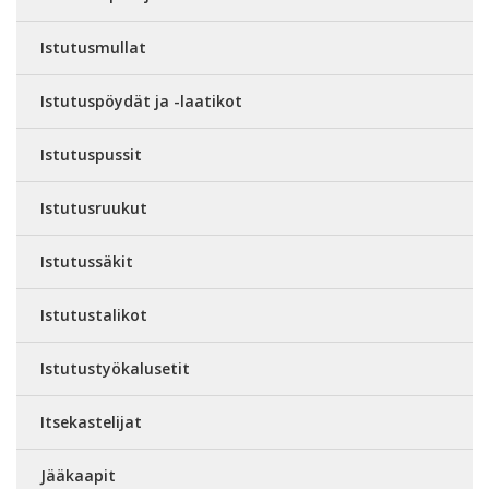
Istutusmullat
Istutuspöydät ja -laatikot
Istutuspussit
Istutusruukut
Istutussäkit
Istutustalikot
Istutustyökalusetit
Itsekastelijat
Jääkaapit