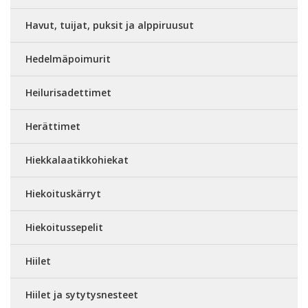
Havut, tuijat, puksit ja alppiruusut
Hedelmäpoimurit
Heilurisadettimet
Herättimet
Hiekkalaatikkohiekat
Hiekoituskärryt
Hiekoitussepelit
Hiilet
Hiilet ja sytytysnesteet