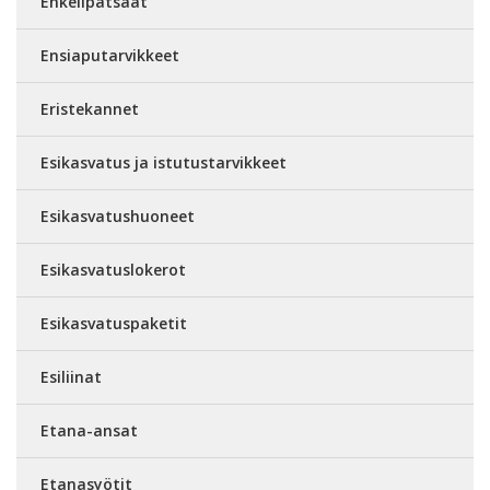
Enkelipatsaat
Ensiaputarvikkeet
Eristekannet
Esikasvatus ja istutustarvikkeet
Esikasvatushuoneet
Esikasvatuslokerot
Esikasvatuspaketit
Esiliinat
Etana-ansat
Etanasyötit