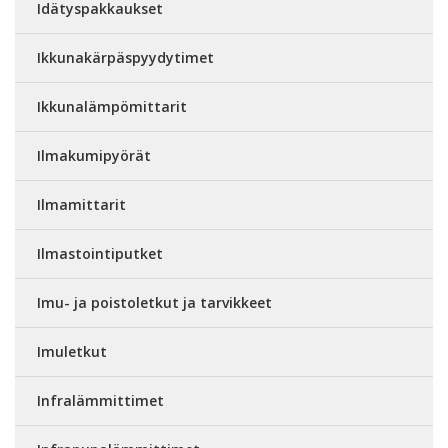
Idätyspakkaukset
Ikkunakärpäspyydytimet
Ikkunalämpömittarit
Ilmakumipyörät
Ilmamittarit
Ilmastointiputket
Imu- ja poistoletkut ja tarvikkeet
Imuletkut
Infralämmittimet