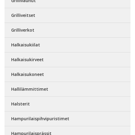
Grillivaunut
Grilliveitset
Grilliverkot
Halkaisukiilat
Halkaisukirveet
Halkaisukoneet
Hallilämmittimet
Halsterit
Hampurilaispihvipuristimet
Hampurilaisprässit