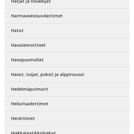
Harjat ja noukkijat
Harmaavesisuodattimet
Hatut
Havulannoitteet
Havupuumullat
Havut, tuijat, puksit ja alppiruusut
Hedelmäpoimurit
Heilurisadettimet
Herättimet
Hiekkalaatikkohiekat