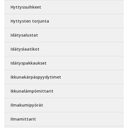
Hyttyssuihkeet
Hyttysten torjunta
Idätysalustat
Idätyslaatikot
Idätyspakkaukset
Ikkunakärpäspyydytimet
Ikkunalämpömittarit
Ilmakumipyörät
Ilmamittarit