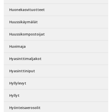
Huonekasvituotteet
Huussikäymälät
Huussikompostoijat
Huvimaja
Hyasinttimaljakot
Hyasinttiniput
Hyllylevyt
Hyllyt
Hyönteisaerosolit