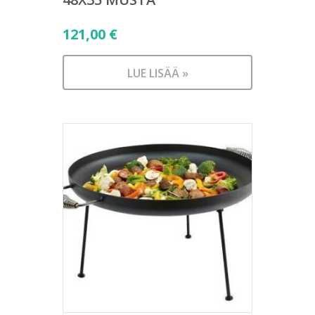
121,00
€
LUE LISÄÄ »