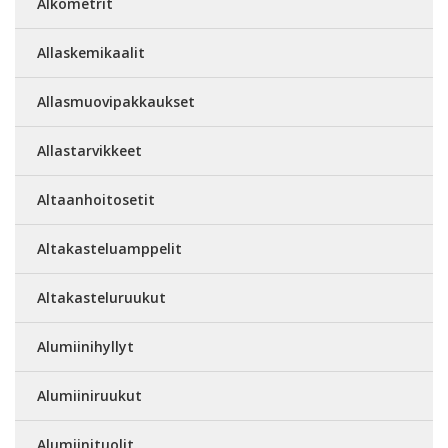
Alkometrit
Allaskemikaalit
Allasmuovipakkaukset
Allastarvikkeet
Altaanhoitosetit
Altakasteluamppelit
Altakasteluruukut
Alumiinihyllyt
Alumiiniruukut
Alumiinituolit