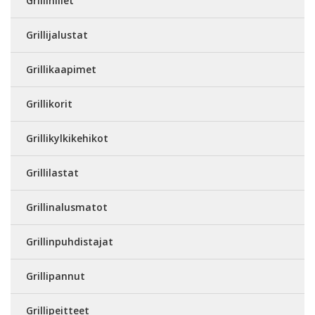
Grillihiilet
Grillijalustat
Grillikaapimet
Grillikorit
Grillikylkikehikot
Grillilastat
Grillinalusmatot
Grillinpuhdistajat
Grillipannut
Grillipeitteet