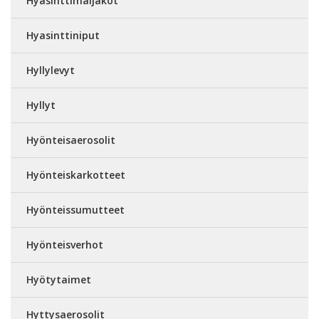
Hyasinttimaljakot
Hyasinttiniput
Hyllylevyt
Hyllyt
Hyönteisaerosolit
Hyönteiskarkotteet
Hyönteissumutteet
Hyönteisverhot
Hyötytaimet
Hyttysaerosolit