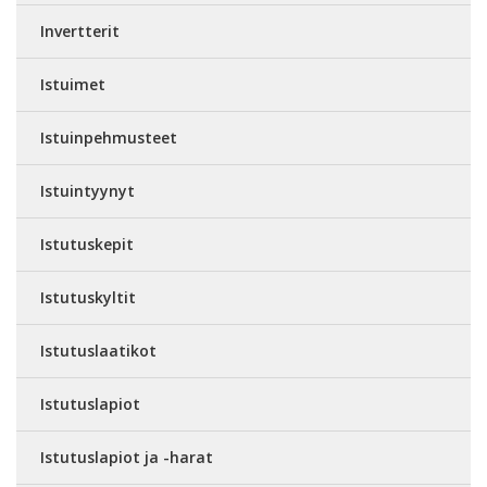
Invertterit
Istuimet
Istuinpehmusteet
Istuintyynyt
Istutuskepit
Istutuskyltit
Istutuslaatikot
Istutuslapiot
Istutuslapiot ja -harat