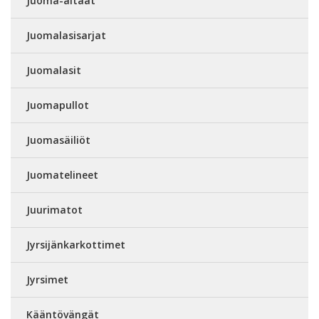
Juoma-altaat
Juomalasisarjat
Juomalasit
Juomapullot
Juomasäiliöt
Juomatelineet
Juurimatot
Jyrsijänkarkottimet
Jyrsimet
Kääntövängät