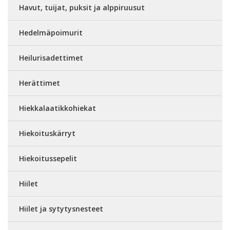
Havut, tuijat, puksit ja alppiruusut
Hedelmäpoimurit
Heilurisadettimet
Herättimet
Hiekkalaatikkohiekat
Hiekoituskärryt
Hiekoitussepelit
Hiilet
Hiilet ja sytytysnesteet