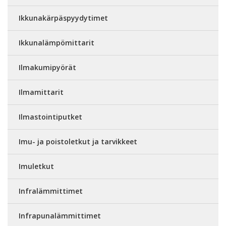
Ikkunakärpäspyydytimet
Ikkunalämpömittarit
Ilmakumipyörät
Ilmamittarit
Ilmastointiputket
Imu- ja poistoletkut ja tarvikkeet
Imuletkut
Infralämmittimet
Infrapunalämmittimet