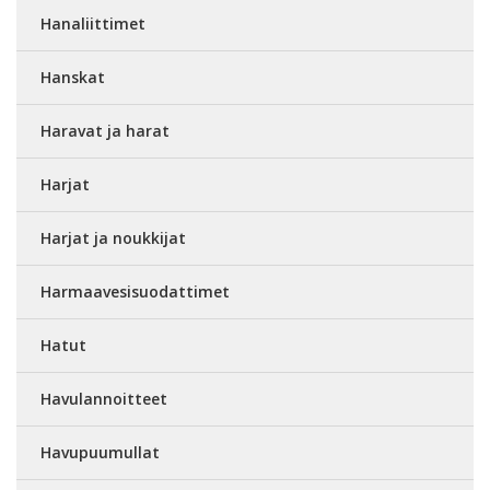
Hanaliittimet
Hanskat
Haravat ja harat
Harjat
Harjat ja noukkijat
Harmaavesisuodattimet
Hatut
Havulannoitteet
Havupuumullat