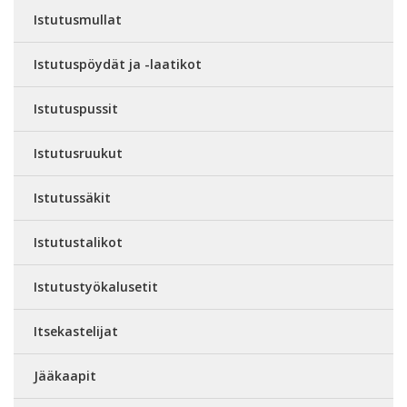
Istutusmullat
Istutuspöydät ja -laatikot
Istutuspussit
Istutusruukut
Istutussäkit
Istutustalikot
Istutustyökalusetit
Itsekastelijat
Jääkaapit