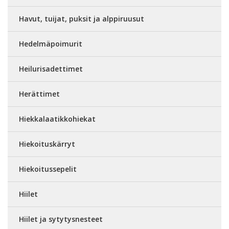
Havut, tuijat, puksit ja alppiruusut
Hedelmäpoimurit
Heilurisadettimet
Herättimet
Hiekkalaatikkohiekat
Hiekoituskärryt
Hiekoitussepelit
Hiilet
Hiilet ja sytytysnesteet