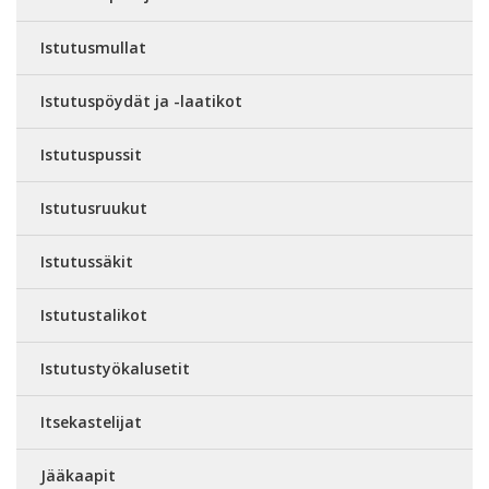
Istutusmullat
Istutuspöydät ja -laatikot
Istutuspussit
Istutusruukut
Istutussäkit
Istutustalikot
Istutustyökalusetit
Itsekastelijat
Jääkaapit