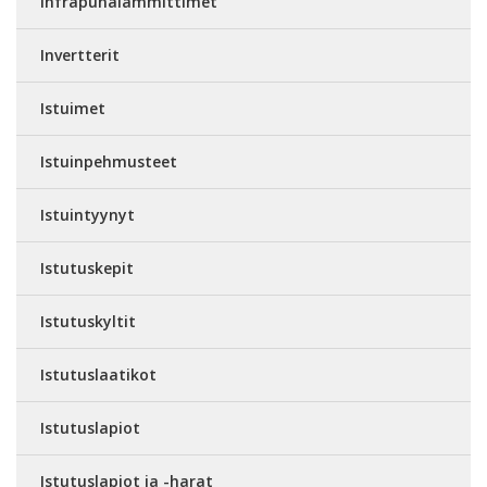
Infrapunalämmittimet
Invertterit
Istuimet
Istuinpehmusteet
Istuintyynyt
Istutuskepit
Istutuskyltit
Istutuslaatikot
Istutuslapiot
Istutuslapiot ja -harat