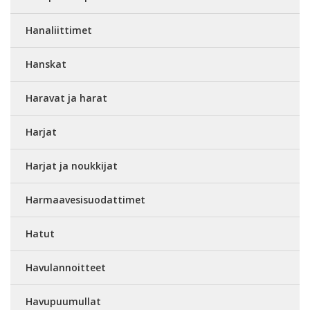
Hanaliittimet
Hanskat
Haravat ja harat
Harjat
Harjat ja noukkijat
Harmaavesisuodattimet
Hatut
Havulannoitteet
Havupuumullat