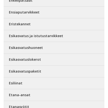
Enkelipatsaat
Ensiaputarvikkeet
Eristekannet
Esikasvatus ja istutustarvikkeet
Esikasvatushuoneet
Esikasvatuslokerot
Esikasvatuspaketit
Esiliinat
Etana-ansat
Etanasyötit