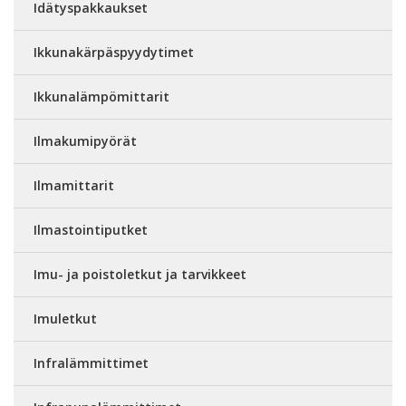
Idätyspakkaukset
Ikkunakärpäspyydytimet
Ikkunalämpömittarit
Ilmakumipyörät
Ilmamittarit
Ilmastointiputket
Imu- ja poistoletkut ja tarvikkeet
Imuletkut
Infralämmittimet