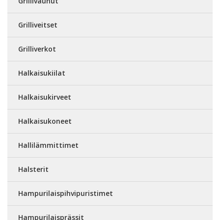
Grillivaunut
Grilliveitset
Grilliverkot
Halkaisukiilat
Halkaisukirveet
Halkaisukoneet
Hallilämmittimet
Halsterit
Hampurilaispihvipuristimet
Hampurilaisprässit