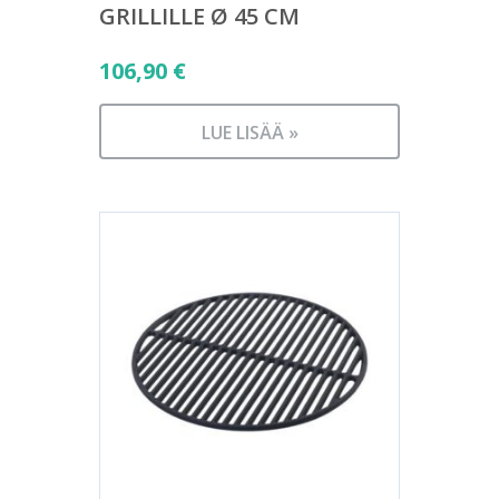
GRILLILLE Ø 45 CM
106,90
€
LUE LISÄÄ »