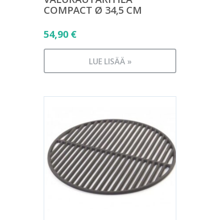
COMPACT Ø 34,5 CM
54,90
€
LUE LISÄÄ »