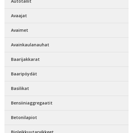
Autotallit
Avaajat
Avaimet
Avainkaulanauhat
Baarijakkarat
Baaripöydät
Basilikat
Bensiiniaggregaatit
Betonilapiot
Bioleikkuutarvikkeet