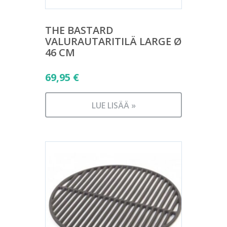
THE BASTARD
VALURAUTARITILÄ LARGE Ø
46 CM
69,95
€
LUE LISÄÄ »