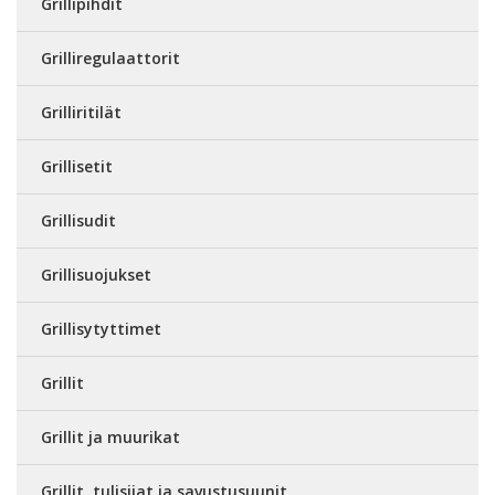
Grillipihdit
Grilliregulaattorit
Grilliritilät
Grillisetit
Grillisudit
Grillisuojukset
Grillisytyttimet
Grillit
Grillit ja muurikat
Grillit, tulisijat ja savustusuunit