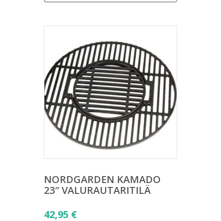
NORDGARDEN KAMADO
23″ VALURAUTARITILÄ
42,95
€