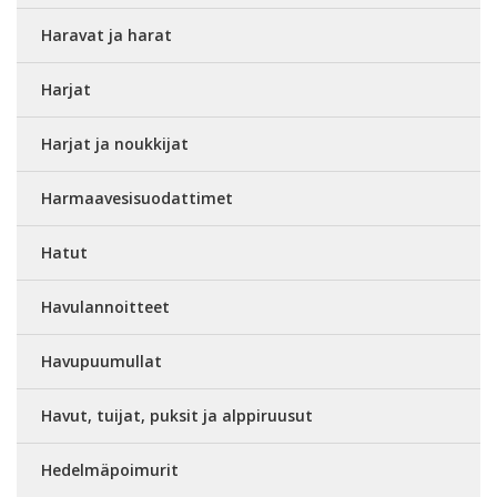
Haravat ja harat
Harjat
Harjat ja noukkijat
Harmaavesisuodattimet
Hatut
Havulannoitteet
Havupuumullat
Havut, tuijat, puksit ja alppiruusut
Hedelmäpoimurit