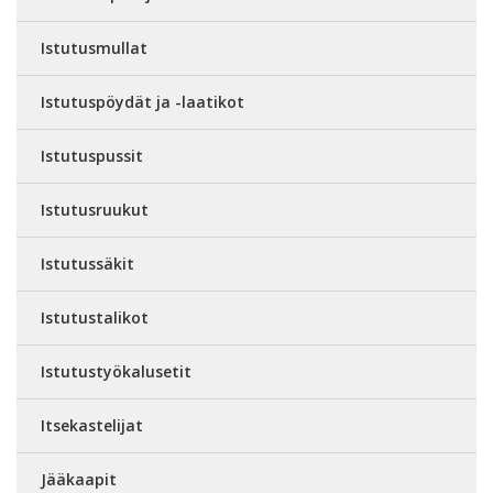
Istutusmullat
Istutuspöydät ja -laatikot
Istutuspussit
Istutusruukut
Istutussäkit
Istutustalikot
Istutustyökalusetit
Itsekastelijat
Jääkaapit