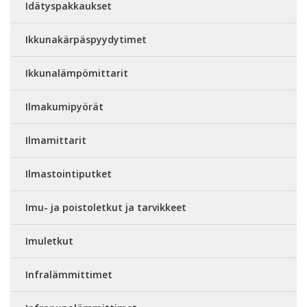
Idätyspakkaukset
Ikkunakärpäspyydytimet
Ikkunalämpömittarit
Ilmakumipyörät
Ilmamittarit
Ilmastointiputket
Imu- ja poistoletkut ja tarvikkeet
Imuletkut
Infralämmittimet