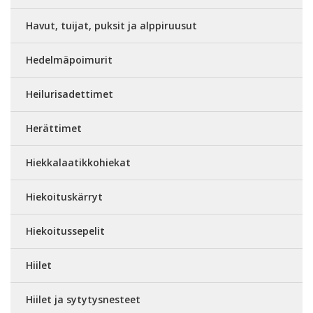
Havut, tuijat, puksit ja alppiruusut
Hedelmäpoimurit
Heilurisadettimet
Herättimet
Hiekkalaatikkohiekat
Hiekoituskärryt
Hiekoitussepelit
Hiilet
Hiilet ja sytytysnesteet