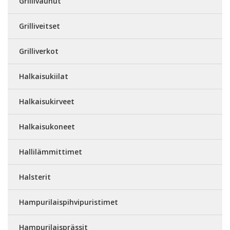
Grillivaunut
Grilliveitset
Grilliverkot
Halkaisukiilat
Halkaisukirveet
Halkaisukoneet
Hallilämmittimet
Halsterit
Hampurilaispihvipuristimet
Hampurilaisprässit