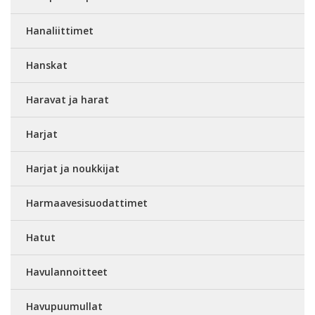
Hanaliittimet
Hanskat
Haravat ja harat
Harjat
Harjat ja noukkijat
Harmaavesisuodattimet
Hatut
Havulannoitteet
Havupuumullat