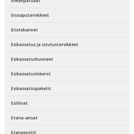
Enkelipatsaat
Ensiaputarvikkeet
Eristekannet
Esikasvatus ja istutustarvikkeet
Esikasvatushuoneet
Esikasvatuslokerot
Esikasvatuspaketit
Esiliinat
Etana-ansat
Etanasyötit