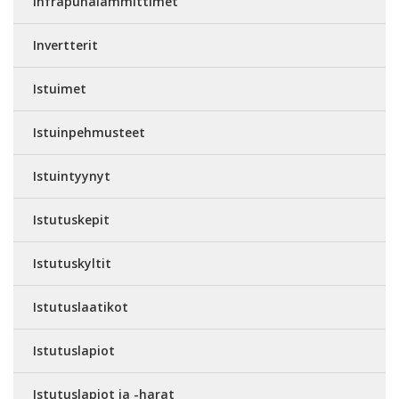
Infrapunalämmittimet
Invertterit
Istuimet
Istuinpehmusteet
Istuintyynyt
Istutuskepit
Istutuskyltit
Istutuslaatikot
Istutuslapiot
Istutuslapiot ja -harat